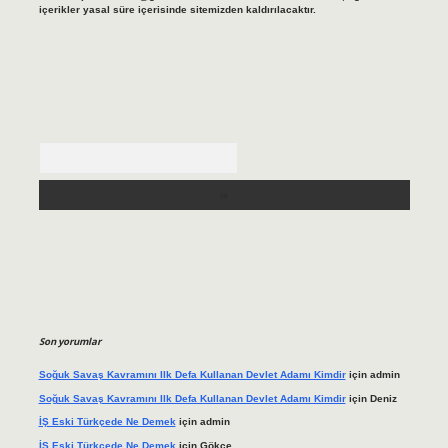
içerikler yasal süre içerisinde sitemizden kaldırılacaktır.
Arama
Son yorumlar
Soğuk Savaş Kavramını Ilk Defa Kullanan Devlet Adamı Kimdir
için
admin
Soğuk Savaş Kavramını Ilk Defa Kullanan Devlet Adamı Kimdir
için
Deniz
İŞ Eski Türkçede Ne Demek
için
admin
İŞ Eski Türkçede Ne Demek
için
Gökçe