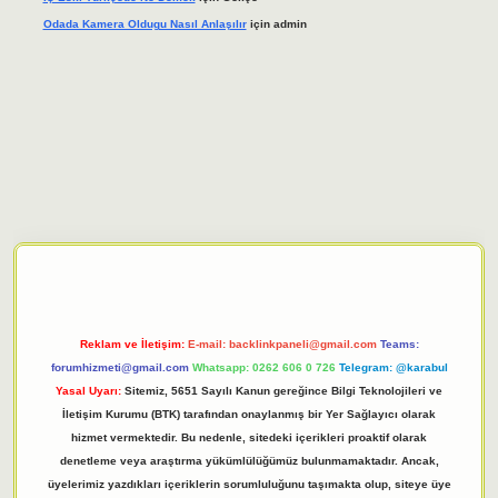
Odada Kamera Oldugu Nasıl Anlaşılır
için
admin
iriş adresi
tulipbett.net
Reklam ve İletişim:
E-mail:
backlinkpaneli@gmail.com
Teams:
forumhizmeti@gmail.com
Whatsapp: 0262 606 0 726
Telegram: @karabul
Yasal Uyarı:
Sitemiz, 5651 Sayılı Kanun gereğince Bilgi Teknolojileri ve
İletişim Kurumu (BTK) tarafından onaylanmış bir Yer Sağlayıcı olarak
hizmet vermektedir. Bu nedenle, sitedeki içerikleri proaktif olarak
denetleme veya araştırma yükümlülüğümüz bulunmamaktadır. Ancak,
üyelerimiz yazdıkları içeriklerin sorumluluğunu taşımakta olup, siteye üye