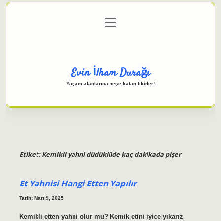
menüyü
Anasayfa
Gizlilik Politikası
Yasal Uyarı
aç
Hakkımızda
Evin İlham Durağı
Yaşam alanlarına neşe katan fikirler!
Etiket:
Kemikli yahni düdüklüde kaç dakikada pişer
Et Yahnisi Hangi Etten Yapılır
Tarih: Mart 9, 2025
Kemikli etten yahni olur mu? Kemik etini iyice yıkarız,