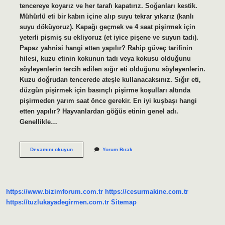
tencereye koyarız ve her tarafı kapatırız. Soğanları kestik.
Mühürlü eti bir kabın içine alıp suyu tekrar yıkarız (kanlı
suyu döküyoruz). Kapağı geçmek ve 4 saat pişirmek için
yeterli pişmiş su ekliyoruz (et iyice pişene ve suyun tadı).
Papaz yahnisi hangi etten yapılır? Rahip güveç tarifinin
hilesi, kuzu etinin kokunun tadı veya kokusu olduğunu
söyleyenlerin tercih edilen sığır eti olduğunu söyleyenlerin.
Kuzu doğrudan tencerede ateşle kullanacaksınız. Sığır eti,
düzgün pişirmek için basınçlı pişirme koşulları altında
pişirmeden yarım saat önce gerekir. En iyi kuşbaşı hangi
etten yapılır? Hayvanlardan göğüs etinin genel adı.
Genellikle…
Et
Devamını okuyun
Yorum Bırak
Yahnisi
Hangi
Etten
Yapılır
https://www.bizimforum.com.tr
https://cesurmakine.com.tr
https://tuzlukayadegirmen.com.tr
Sitemap