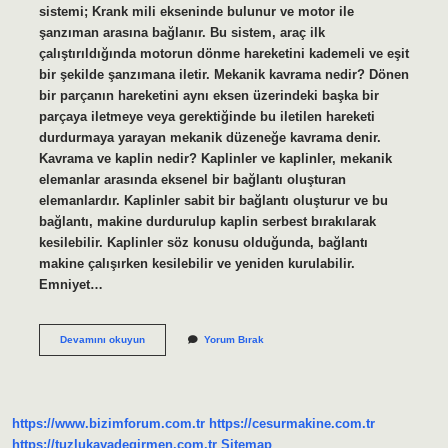
sistemi; Krank mili ekseninde bulunur ve motor ile
şanzıman arasına bağlanır. Bu sistem, araç ilk
çalıştırıldığında motorun dönme hareketini kademeli ve eşit
bir şekilde şanzımana iletir. Mekanik kavrama nedir? Dönen
bir parçanın hareketini aynı eksen üzerindeki başka bir
parçaya iletmeye veya gerektiğinde bu iletilen hareketi
durdurmaya yarayan mekanik düzeneğe kavrama denir.
Kavrama ve kaplin nedir? Kaplinler ve kaplinler, mekanik
elemanlar arasında eksenel bir bağlantı oluşturan
elemanlardır. Kaplinler sabit bir bağlantı oluşturur ve bu
bağlantı, makine durdurulup kaplin serbest bırakılarak
kesilebilir. Kaplinler söz konusu olduğunda, bağlantı
makine çalışırken kesilebilir ve yeniden kurulabilir.
Emniyet…
Kavrama
Devamını okuyun
Yorum Bırak
Nedir
Makine
Elemanları
https://www.bizimforum.com.tr
https://cesurmakine.com.tr
https://tuzlukayadegirmen.com.tr
Sitemap