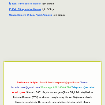
İŞ Eski Türkçede Ne Demek
için
admin
İŞ Eski Türkçede Ne Demek
için
Gökçe
Odada Kamera Oldugu Nasıl Anlaşılır
için
admin
giriş adresi
tulipbett.net
Reklam ve İletişim:
E-mail:
backlinkpaneli@gmail.com
Teams:
forumhizmeti@gmail.com
Whatsapp: 0262 606 0 726
Telegram: @karabul
Yasal Uyarı:
Sitemiz, 5651 Sayılı Kanun gereğince Bilgi Teknolojileri ve
İletişim Kurumu (BTK) tarafından onaylanmış bir Yer Sağlayıcı olarak
hizmet vermektedir. Bu nedenle, sitedeki içerikleri proaktif olarak