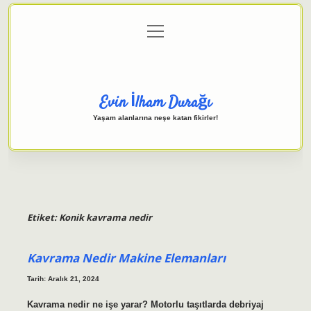
menüyü
Anasayfa
Gizlilik Politikası
Yasal Uyarı
aç
Hakkımızda
Evin İlham Durağı
Yaşam alanlarına neşe katan fikirler!
Etiket:
Konik kavrama nedir
Kavrama Nedir Makine Elemanları
Tarih: Aralık 21, 2024
Kavrama nedir ne işe yarar? Motorlu taşıtlarda debriyaj