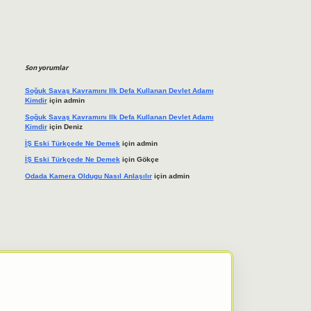
Son yorumlar
Soğuk Savaş Kavramını Ilk Defa Kullanan Devlet Adamı
Kimdir
için
admin
Soğuk Savaş Kavramını Ilk Defa Kullanan Devlet Adamı
Kimdir
için
Deniz
İŞ Eski Türkçede Ne Demek
için
admin
İŞ Eski Türkçede Ne Demek
için
Gökçe
Odada Kamera Oldugu Nasıl Anlaşılır
için
admin