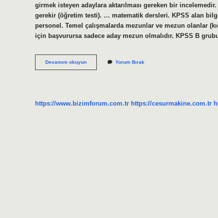
girmek isteyen adaylara aktarılması gereken bir incelemedir.
gerekir (öğretim testi). … matematik dersleri. KPSS alan bilg
personel. Temel çalışmalarda mezunlar ve mezun olanlar (kıd
için başvurursa sadece aday mezun olmalıdır. KPSS B grub
Öabt
Devamını okuyun
Yorum Bırak
Ve
Alan
Bilgisi
Aynı
Mı
https://www.bizimforum.com.tr
https://cesurmakine.com.tr
h