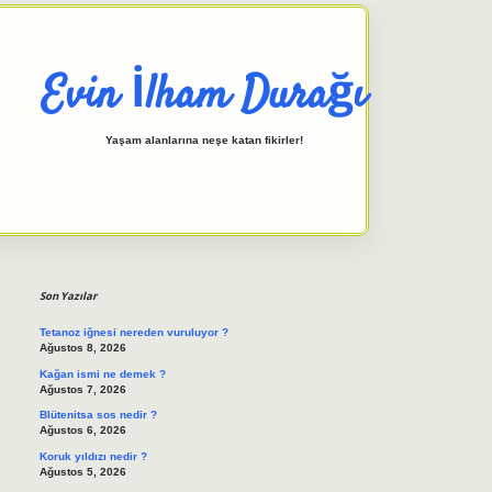
Evin İlham Durağı
Yaşam alanlarına neşe katan fikirler!
Sidebar
elexbet giriş adresi
tulipbett.n
Son Yazılar
Tetanoz iğnesi nereden vuruluyor ?
Ağustos 8, 2026
Kağan ismi ne demek ?
Ağustos 7, 2026
Blütenitsa sos nedir ?
Ağustos 6, 2026
Koruk yıldızı nedir ?
Ağustos 5, 2026