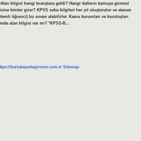
 Alan bilgisi hangi branşlara geldi? Hangi dalların kamuya girmesi
isine kimler girer? KPSS saha bilgileri her yıl oluşturulur ve atanan
emli öğrenci) bu sınavı alabilirler. Kamu kurumları ve kuruluşları
unda alan bilgisi var mı? *KPSS-B…
ttps://tuzlukayadegirmen.com.tr
Sitemap