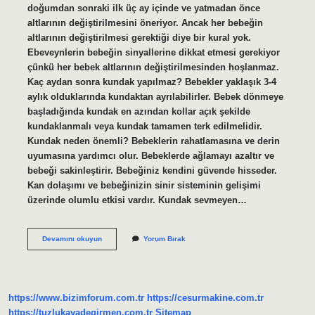
doğumdan sonraki ilk üç ay içinde ve yatmadan önce
altlarının değiştirilmesini öneriyor. Ancak her bebeğin
altlarının değiştirilmesi gerektiği diye bir kural yok.
Ebeveynlerin bebeğin sinyallerine dikkat etmesi gerekiyor
çünkü her bebek altlarının değiştirilmesinden hoşlanmaz.
Kaç aydan sonra kundak yapılmaz? Bebekler yaklaşık 3-4
aylık olduklarında kundaktan ayrılabilirler. Bebek dönmeye
başladığında kundak en azından kollar açık şekilde
kundaklanmalı veya kundak tamamen terk edilmelidir.
Kundak neden önemli? Bebeklerin rahatlamasına ve derin
uyumasına yardımcı olur. Bebeklerde ağlamayı azaltır ve
bebeği sakinleştirir. Bebeğiniz kendini güvende hisseder.
Kan dolaşımı ve bebeğinizin sinir sisteminin gelişimi
üzerinde olumlu etkisi vardır. Kundak sevmeyen…
Bebek
Devamını okuyun
Yorum Bırak
Kundak
Yapılmazsa
Ne
Olur
https://www.bizimforum.com.tr
https://cesurmakine.com.tr
https://tuzlukayadegirmen.com.tr
Sitemap