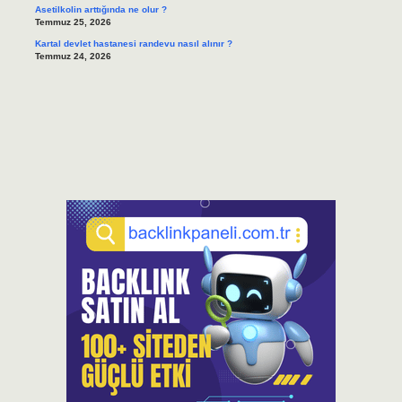
Asetilkolin arttığında ne olur ?
Temmuz 25, 2026
Kartal devlet hastanesi randevu nasıl alınır ?
Temmuz 24, 2026