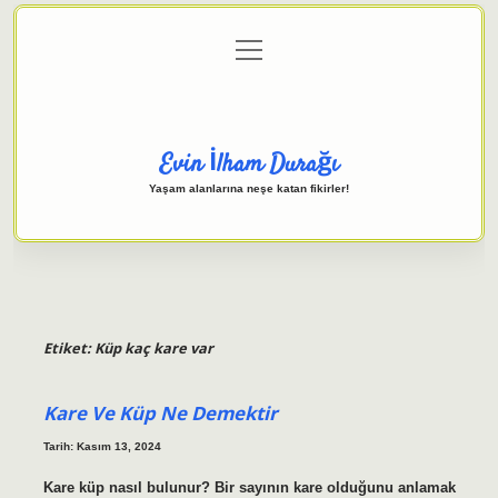
menüyü
Anasayfa
Gizlilik Politikası
Yasal Uyarı
aç
Hakkımızda
Evin İlham Durağı
Yaşam alanlarına neşe katan fikirler!
Etiket:
Küp kaç kare var
Kare Ve Küp Ne Demektir
Tarih: Kasım 13, 2024
Kare küp nasıl bulunur? Bir sayının kare olduğunu anlamak