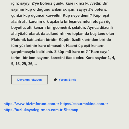
için: sayıyı 2’ye böleriz çünkü kare ikinci kuvvettir. Bir
sayının küp olduğunu anlamak için: sayıyı 3’e böleriz
çünkü küp üçüncü kuvvettir. Küp neye denir? Küp, eşit
alanlı altı karenin dik açılarla birleşmesinden oluşan üç
boyutlu, altı kenarlı bir geometrik şekildir. Ayrıca düzenli
altı yüzlü olarak da adlandırılır ve toplamda beş tane olan
Platonik katılardan biridir. Küpün özelliklerinden biri de
tüm yüzlerinin kare olmasıdır. Hacmi üç eşit kenarın
çarpılmasıyla belirlenir. 3 küp mü kare mi? “Kare sayı”
terimi bir tam sayının karesini ifade eder. Kare sayılar 1, 4,
9, 16, 25, 36,…
Kare
Devamını okuyun
Yorum Bırak
Ve
Küp
Ne
Demektir
https://www.bizimforum.com.tr
https://cesurmakine.com.tr
https://tuzlukayadegirmen.com.tr
Sitemap