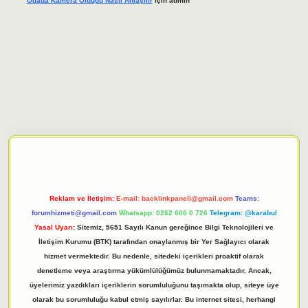
Odada Kamera Oldugu Nasıl Anlaşılır
için
admin
iriş adresi
tulipbett.net
Reklam ve İletişim:
E-mail:
backlinkpaneli@gmail.com
Teams:
forumhizmeti@gmail.com
Whatsapp: 0262 606 0 726
Telegram: @karabul
Yasal Uyarı:
Sitemiz, 5651 Sayılı Kanun gereğince Bilgi Teknolojileri ve
İletişim Kurumu (BTK) tarafından onaylanmış bir Yer Sağlayıcı olarak
hizmet vermektedir. Bu nedenle, sitedeki içerikleri proaktif olarak
denetleme veya araştırma yükümlülüğümüz bulunmamaktadır. Ancak,
üyelerimiz yazdıkları içeriklerin sorumluluğunu taşımakta olup, siteye üye
olarak bu sorumluluğu kabul etmiş sayılırlar. Bu internet sitesi, herhangi