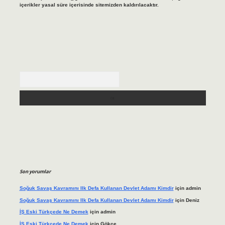
içerikler yasal süre içerisinde sitemizden kaldırılacaktır.
Arama
Son yorumlar
Soğuk Savaş Kavramını Ilk Defa Kullanan Devlet Adamı Kimdir
için
admin
Soğuk Savaş Kavramını Ilk Defa Kullanan Devlet Adamı Kimdir
için
Deniz
İŞ Eski Türkçede Ne Demek
için
admin
İŞ Eski Türkçede Ne Demek
için
Gökçe