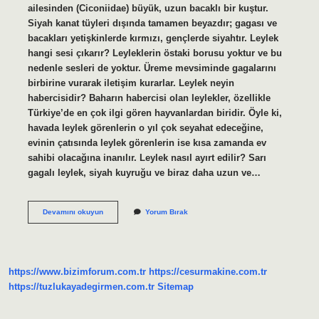
ailesinden (Ciconiidae) büyük, uzun bacaklı bir kuştur.
Siyah kanat tüyleri dışında tamamen beyazdır; gagası ve
bacakları yetişkinlerde kırmızı, gençlerde siyahtır. Leylek
hangi sesi çıkarır? Leyleklerin östaki borusu yoktur ve bu
nedenle sesleri de yoktur. Üreme mevsiminde gagalarını
birbirine vurarak iletişim kurarlar. Leylek neyin
habercisidir? Baharın habercisi olan leylekler, özellikle
Türkiye’de en çok ilgi gören hayvanlardan biridir. Öyle ki,
havada leylek görenlerin o yıl çok seyahat edeceğine,
evinin çatısında leylek görenlerin ise kısa zamanda ev
sahibi olacağına inanılır. Leylek nasıl ayırt edilir? Sarı
gagalı leylek, siyah kuyruğu ve biraz daha uzun ve…
Gri
Devamını okuyun
Yorum Bırak
Leylek
Olur
Mu
https://www.bizimforum.com.tr
https://cesurmakine.com.tr
https://tuzlukayadegirmen.com.tr
Sitemap