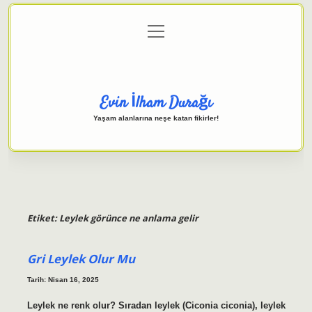
menüyü
Anasayfa
Gizlilik Politikası
Yasal Uyarı
aç
Hakkımızda
Evin İlham Durağı
Yaşam alanlarına neşe katan fikirler!
Etiket:
Leylek görünce ne anlama gelir
Gri Leylek Olur Mu
Tarih: Nisan 16, 2025
Leylek ne renk olur? Sıradan leylek (Ciconia ciconia), leylek