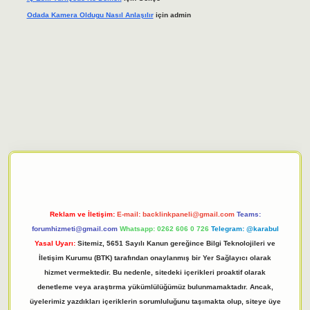
Odada Kamera Oldugu Nasıl Anlaşılır
için
admin
giriş adresi
tulipbett.net
Reklam ve İletişim:
E-mail:
backlinkpaneli@gmail.com
Teams:
forumhizmeti@gmail.com
Whatsapp: 0262 606 0 726
Telegram: @karabul
Yasal Uyarı:
Sitemiz, 5651 Sayılı Kanun gereğince Bilgi Teknolojileri ve
İletişim Kurumu (BTK) tarafından onaylanmış bir Yer Sağlayıcı olarak
hizmet vermektedir. Bu nedenle, sitedeki içerikleri proaktif olarak
denetleme veya araştırma yükümlülüğümüz bulunmamaktadır. Ancak,
üyelerimiz yazdıkları içeriklerin sorumluluğunu taşımakta olup, siteye üye