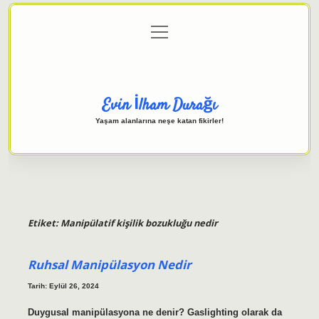
menüyü
Anasayfa
Gizlilik Politikası
Yasal Uyarı
aç
Hakkımızda
Evin İlham Durağı
Yaşam alanlarına neşe katan fikirler!
Etiket:
Manipülatif kişilik bozukluğu nedir
Ruhsal Manipülasyon Nedir
Tarih: Eylül 26, 2024
Duygusal manipülasyona ne denir? Gaslighting olarak da