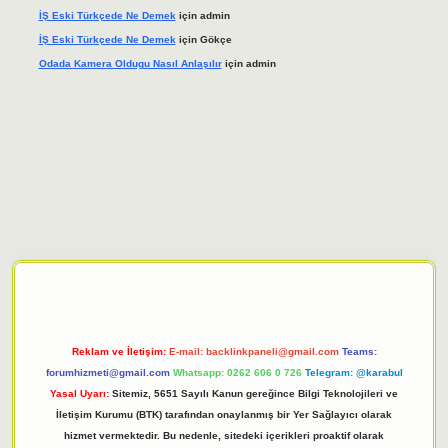
İŞ Eski Türkçede Ne Demek
için
admin
İŞ Eski Türkçede Ne Demek
için
Gökçe
Odada Kamera Oldugu Nasıl Anlaşılır
için
admin
iriş adresi
tulipbett.net
Reklam ve İletişim:
E-mail:
backlinkpaneli@gmail.com
Teams:
forumhizmeti@gmail.com
Whatsapp: 0262 606 0 726
Telegram: @karabul
Yasal Uyarı:
Sitemiz, 5651 Sayılı Kanun gereğince Bilgi Teknolojileri ve
İletişim Kurumu (BTK) tarafından onaylanmış bir Yer Sağlayıcı olarak
hizmet vermektedir. Bu nedenle, sitedeki içerikleri proaktif olarak