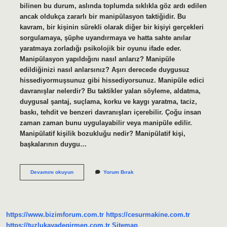
bilinen bu durum, aslında toplumda sıklıkla göz ardı edilen
ancak oldukça zararlı bir manipülasyon taktiğidir. Bu
kavram, bir kişinin sürekli olarak diğer bir kişiyi gerçekleri
sorgulamaya, şüphe uyandırmaya ve hatta sahte anılar
yaratmaya zorladığı psikolojik bir oyunu ifade eder.
Manipülasyon yapıldığını nasıl anlarız? Manipüle
edildiğinizi nasıl anlarsınız? Aşırı derecede duygusuz
hissediyormuşsunuz gibi hissediyorsunuz. Manipüle edici
davranışlar nelerdir? Bu taktikler yalan söyleme, aldatma,
duygusal şantaj, suçlama, korku ve kaygı yaratma, taciz,
baskı, tehdit ve benzeri davranışları içerebilir. Çoğu insan
zaman zaman bunu uygulayabilir veya manipüle edilir.
Manipülatif kişilik bozukluğu nedir? Manipülatif kişi,
başkalarının duygu…
Ruhsal
Devamını okuyun
Yorum Bırak
Manipülasyon
Nedir
https://www.bizimforum.com.tr
https://cesurmakine.com.tr
https://tuzlukayadegirmen.com.tr
Sitemap