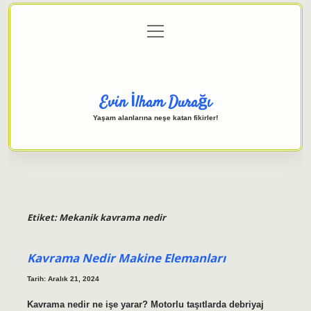
menüyü
Anasayfa
Gizlilik Politikası
Yasal Uyarı
aç
Hakkımızda
Evin İlham Durağı
Yaşam alanlarına neşe katan fikirler!
Etiket:
Mekanik kavrama nedir
Kavrama Nedir Makine Elemanları
Tarih: Aralık 21, 2024
Kavrama nedir ne işe yarar? Motorlu taşıtlarda debriyaj