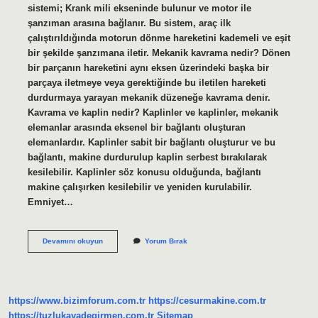
sistemi; Krank mili ekseninde bulunur ve motor ile
şanzıman arasına bağlanır. Bu sistem, araç ilk
çalıştırıldığında motorun dönme hareketini kademeli ve eşit
bir şekilde şanzımana iletir. Mekanik kavrama nedir? Dönen
bir parçanın hareketini aynı eksen üzerindeki başka bir
parçaya iletmeye veya gerektiğinde bu iletilen hareketi
durdurmaya yarayan mekanik düzeneğe kavrama denir.
Kavrama ve kaplin nedir? Kaplinler ve kaplinler, mekanik
elemanlar arasında eksenel bir bağlantı oluşturan
elemanlardır. Kaplinler sabit bir bağlantı oluşturur ve bu
bağlantı, makine durdurulup kaplin serbest bırakılarak
kesilebilir. Kaplinler söz konusu olduğunda, bağlantı
makine çalışırken kesilebilir ve yeniden kurulabilir.
Emniyet…
Kavrama
Devamını okuyun
Yorum Bırak
Nedir
Makine
Elemanları
https://www.bizimforum.com.tr
https://cesurmakine.com.tr
https://tuzlukayadegirmen.com.tr
Sitemap