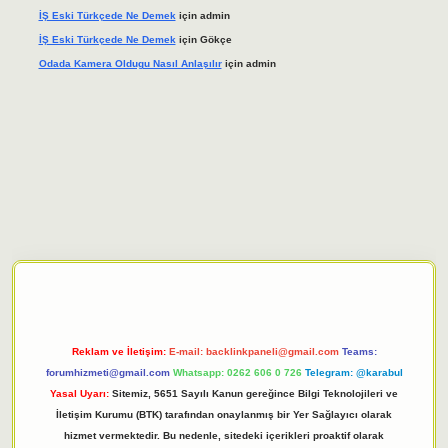
İŞ Eski Türkçede Ne Demek
için
admin
İŞ Eski Türkçede Ne Demek
için
Gökçe
Odada Kamera Oldugu Nasıl Anlaşılır
için
admin
iriş adresi
tulipbett.net
Reklam ve İletişim:
E-mail:
backlinkpaneli@gmail.com
Teams:
forumhizmeti@gmail.com
Whatsapp: 0262 606 0 726
Telegram: @karabul
Yasal Uyarı:
Sitemiz, 5651 Sayılı Kanun gereğince Bilgi Teknolojileri ve
İletişim Kurumu (BTK) tarafından onaylanmış bir Yer Sağlayıcı olarak
hizmet vermektedir. Bu nedenle, sitedeki içerikleri proaktif olarak