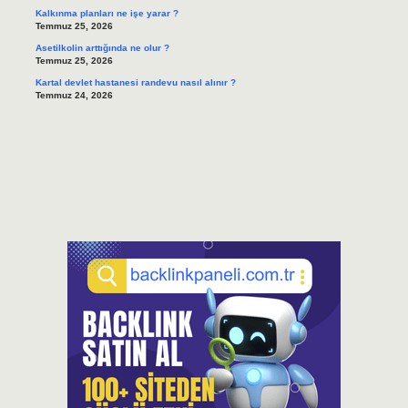
Kalkınma planları ne işe yarar ?
Temmuz 25, 2026
Asetilkolin arttığında ne olur ?
Temmuz 25, 2026
Kartal devlet hastanesi randevu nasıl alınır ?
Temmuz 24, 2026