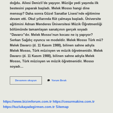
doğdu. Ailesi Denizli’de yaşıyor. Müziğe yedi yaşında ilk
bestesini yaparak başladı. Melek Mosso hangi dine
mensup? Daha sonra Güzel Sanatlar Lisesi’nde eğitimine
devam etti. Okul yıllarında flüt çalmaya başladı. Üniversite
eğitimini Adnan Menderes Üniversitesi Müzik Öğretmenliği
bölümünde tamamlayan sanatçının gerçek soyadı
“Davarcı”dır. Melek Mosso’nun kocası ne iş yapıyor?
Serkan Sağdıç oyuncu ve modeldir. Melek Mosso Türk mü?
Melek Davarcı (d. 11 Kasım 1988), bilinen sahne adıyla
Melek Mosso, Türk müzisyen ve müzik öğretmenidir. Melek
Davarcı (d. 11 Kasım 1988), bilinen sahne adıyla Melek
Mosso, Türk müzisyen ve müzik öğretmenidir. Mosso
soyadı…
Melek
Devamını okuyun
Yorum Bırak
Mosso
Nun
Kaç
Çocuğu
Var
https://www.bizimforum.com.tr
https://cesurmakine.com.tr
https://tuzlukayadegirmen.com.tr
Sitemap