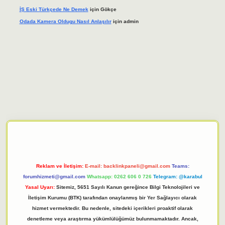
İŞ Eski Türkçede Ne Demek
için
Gökçe
Odada Kamera Oldugu Nasıl Anlaşılır
için
admin
iriş adresi
tulipbett.net
Reklam ve İletişim:
E-mail:
backlinkpaneli@gmail.com
Teams:
forumhizmeti@gmail.com
Whatsapp: 0262 606 0 726
Telegram: @karabul
Yasal Uyarı:
Sitemiz, 5651 Sayılı Kanun gereğince Bilgi Teknolojileri ve
İletişim Kurumu (BTK) tarafından onaylanmış bir Yer Sağlayıcı olarak
hizmet vermektedir. Bu nedenle, sitedeki içerikleri proaktif olarak
denetleme veya araştırma yükümlülüğümüz bulunmamaktadır. Ancak,