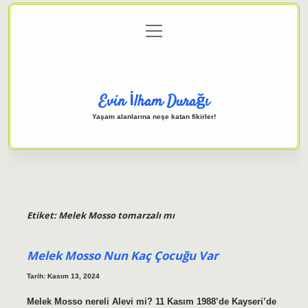
menüyü
Anasayfa
Gizlilik Politikası
Yasal Uyarı
aç
Hakkımızda
Evin İlham Durağı
Yaşam alanlarına neşe katan fikirler!
Etiket:
Melek Mosso tomarzalı mı
Melek Mosso Nun Kaç Çocuğu Var
Tarih: Kasım 13, 2024
Melek Mosso nereli Alevi mi? 11 Kasım 1988’de Kayseri’de