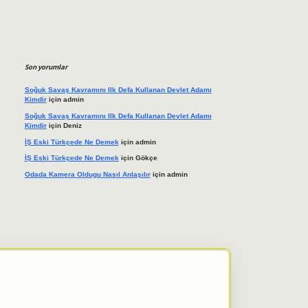
Son yorumlar
Soğuk Savaş Kavramını Ilk Defa Kullanan Devlet Adamı
Kimdir
için
admin
Soğuk Savaş Kavramını Ilk Defa Kullanan Devlet Adamı
Kimdir
için
Deniz
İŞ Eski Türkçede Ne Demek
için
admin
İŞ Eski Türkçede Ne Demek
için
Gökçe
Odada Kamera Oldugu Nasıl Anlaşılır
için
admin