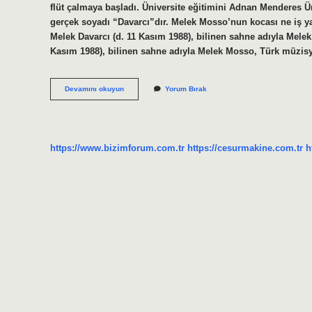
flüt çalmaya başladı. Üniversite eğitimini Adnan Menderes
gerçek soyadı “Davarcı”dır. Melek Mosso’nun kocası ne iş
Melek Davarcı (d. 11 Kasım 1988), bilinen sahne adıyla Mele
Kasım 1988), bilinen sahne adıyla Melek Mosso, Türk müzi
Melek
Devamını okuyun
Yorum Bırak
Mosso
Nun
Kaç
Çocuğu
Var
https://www.bizimforum.com.tr
https://cesurmakine.com.tr
h