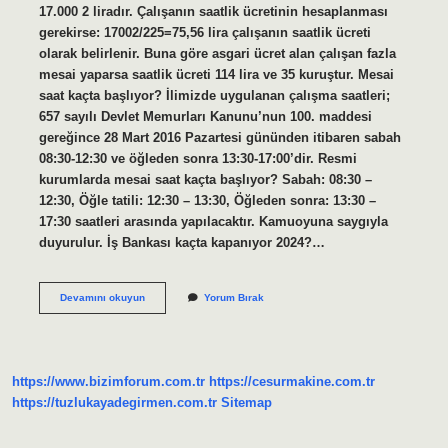
17.000 2 liradır. Çalışanın saatlik ücretinin hesaplanması
gerekirse: 17002/225=75,56 lira çalışanın saatlik ücreti
olarak belirlenir. Buna göre asgari ücret alan çalışan fazla
mesai yaparsa saatlik ücreti 114 lira ve 35 kuruştur. Mesai
saat kaçta başlıyor? İlimizde uygulanan çalışma saatleri;
657 sayılı Devlet Memurları Kanunu’nun 100. maddesi
gereğince 28 Mart 2016 Pazartesi gününden itibaren sabah
08:30-12:30 ve öğleden sonra 13:30-17:00’dir. Resmi
kurumlarda mesai saat kaçta başlıyor? Sabah: 08:30 –
12:30, Öğle tatili: 12:30 – 13:30, Öğleden sonra: 13:30 –
17:30 saatleri arasında yapılacaktır. Kamuoyuna saygıyla
duyurulur. İş Bankası kaçta kapanıyor 2024?…
Mesai
Devamını okuyun
Yorum Bırak
Kaçta
Başlıyor
2024
https://www.bizimforum.com.tr
https://cesurmakine.com.tr
https://tuzlukayadegirmen.com.tr
Sitemap