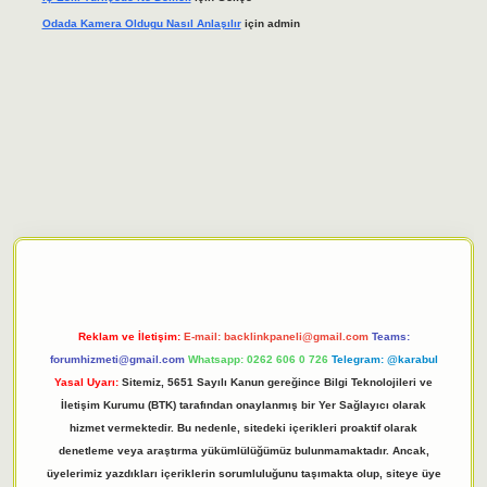
Odada Kamera Oldugu Nasıl Anlaşılır
için
admin
t.net
Reklam ve İletişim:
E-mail:
backlinkpaneli@gmail.com
Teams:
forumhizmeti@gmail.com
Whatsapp: 0262 606 0 726
Telegram: @karabul
Yasal Uyarı:
Sitemiz, 5651 Sayılı Kanun gereğince Bilgi Teknolojileri ve
İletişim Kurumu (BTK) tarafından onaylanmış bir Yer Sağlayıcı olarak
hizmet vermektedir. Bu nedenle, sitedeki içerikleri proaktif olarak
denetleme veya araştırma yükümlülüğümüz bulunmamaktadır. Ancak,
üyelerimiz yazdıkları içeriklerin sorumluluğunu taşımakta olup, siteye üye