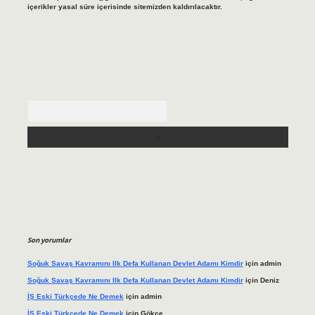
içerikler yasal süre içerisinde sitemizden kaldırılacaktır.
Arama
Son yorumlar
Soğuk Savaş Kavramını Ilk Defa Kullanan Devlet Adamı Kimdir
için
admin
Soğuk Savaş Kavramını Ilk Defa Kullanan Devlet Adamı Kimdir
için
Deniz
İŞ Eski Türkçede Ne Demek
için
admin
İŞ Eski Türkçede Ne Demek
için
Gökçe