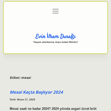
menüyü
Anasayfa
Gizlilik Politikası
Yasal Uyarı
aç
Hakkımızda
Evin İlham Durağı
Yaşam alanlarına neşe katan fikirler!
Etiket:
mesai
Mesai Kaçta Başlıyor 2024
Tarih: Nisan 17, 2025
Mesai saati ne kadar 2024? 2024 yılında asgari ücret brüt