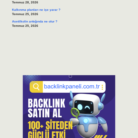
Temmuz 28, 2026
Kalkınma planları ne işe yarar ?
Temmuz 25, 2026
Asetilkolin arttığında ne olur ?
Temmuz 25, 2026