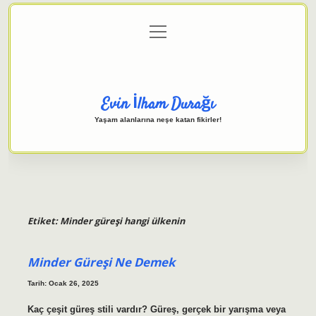
menüyü
Anasayfa
Gizlilik Politikası
Yasal Uyarı
aç
Hakkımızda
Evin İlham Durağı
Yaşam alanlarına neşe katan fikirler!
Etiket:
Minder güreşi hangi ülkenin
Minder Güreşi Ne Demek
Tarih: Ocak 26, 2025
Kaç çeşit güreş stili vardır? Güreş, gerçek bir yarışma veya