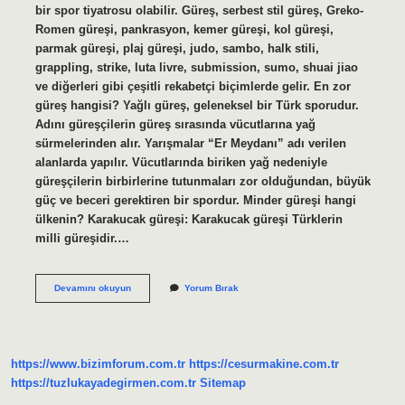
bir spor tiyatrosu olabilir. Güreş, serbest stil güreş, Greko-
Romen güreşi, pankrasyon, kemer güreşi, kol güreşi,
parmak güreşi, plaj güreşi, judo, sambo, halk stili,
grappling, strike, luta livre, submission, sumo, shuai jiao
ve diğerleri gibi çeşitli rekabetçi biçimlerde gelir. En zor
güreş hangisi? Yağlı güreş, geleneksel bir Türk sporudur.
Adını güreşçilerin güreş sırasında vücutlarına yağ
sürmelerinden alır. Yarışmalar “Er Meydanı” adı verilen
alanlarda yapılır. Vücutlarında biriken yağ nedeniyle
güreşçilerin birbirlerine tutunmaları zor olduğundan, büyük
güç ve beceri gerektiren bir spordur. Minder güreşi hangi
ülkenin? Karakucak güreşi: Karakucak güreşi Türklerin
milli güreşidir.…
Minder
Devamını okuyun
Yorum Bırak
Güreşi
Ne
Demek
https://www.bizimforum.com.tr
https://cesurmakine.com.tr
https://tuzlukayadegirmen.com.tr
Sitemap