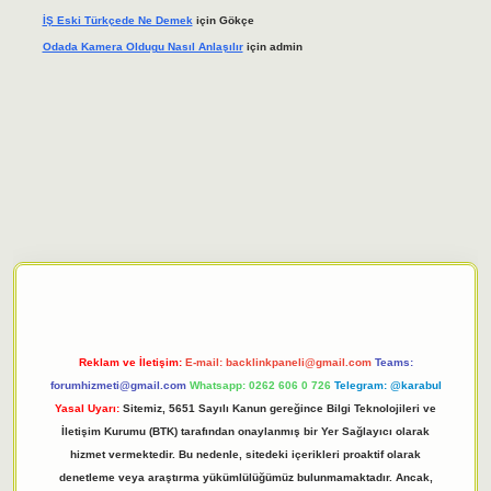
İŞ Eski Türkçede Ne Demek
için
Gökçe
Odada Kamera Oldugu Nasıl Anlaşılır
için
admin
iriş adresi
tulipbett.net
Reklam ve İletişim:
E-mail:
backlinkpaneli@gmail.com
Teams:
forumhizmeti@gmail.com
Whatsapp: 0262 606 0 726
Telegram: @karabul
Yasal Uyarı:
Sitemiz, 5651 Sayılı Kanun gereğince Bilgi Teknolojileri ve
İletişim Kurumu (BTK) tarafından onaylanmış bir Yer Sağlayıcı olarak
hizmet vermektedir. Bu nedenle, sitedeki içerikleri proaktif olarak
denetleme veya araştırma yükümlülüğümüz bulunmamaktadır. Ancak,