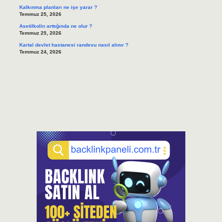
Kalkınma planları ne işe yarar ?
Temmuz 25, 2026
Asetilkolin arttığında ne olur ?
Temmuz 25, 2026
Kartal devlet hastanesi randevu nasıl alınır ?
Temmuz 24, 2026