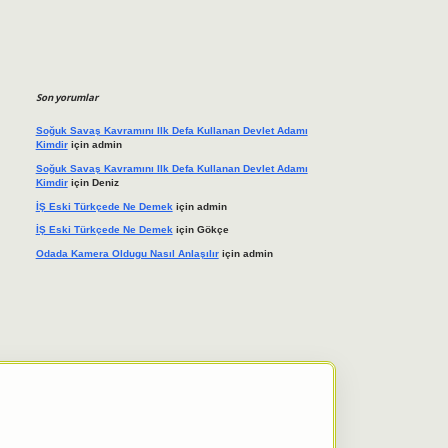
Son yorumlar
Soğuk Savaş Kavramını Ilk Defa Kullanan Devlet Adamı
Kimdir
için
admin
Soğuk Savaş Kavramını Ilk Defa Kullanan Devlet Adamı
Kimdir
için
Deniz
İŞ Eski Türkçede Ne Demek
için
admin
İŞ Eski Türkçede Ne Demek
için
Gökçe
Odada Kamera Oldugu Nasıl Anlaşılır
için
admin