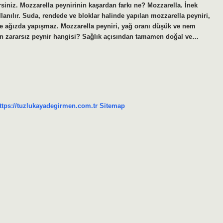
siniz. Mozzarella peynirinin kaşardan farkı ne? Mozzarella. İnek
lanılır. Suda, rendede ve bloklar halinde yapılan mozzarella peyniri,
ir ve ağızda yapışmaz. Mozzarella peyniri, yağ oranı düşük ve nem
. En zararsız peynir hangisi? Sağlık açısından tamamen doğal ve…
ttps://tuzlukayadegirmen.com.tr
Sitemap