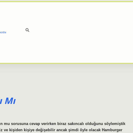
ızda
ı Mı
un mu sorusuna cevap verirken biraz sakıncalı olduğunu söylemiştik
iz ve kişiden kişiye değişebilir ancak şimdi öyle olacak Hamburger