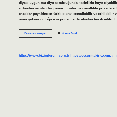
diyete uygun mu diye sorulduğunda kesinlikle hayır diyebilir
sütünden yapılan bir peynir türüdür ve genellikle pizzada kul
cheddar peynirinden farklı olarak esnetilebilir ve eritilebil
oranı yüksek olduğu için pizzacılar tarafından tercih edilir
Mozzarella
Devamını okuyun
Yorum Bırak
Peyniri
Sağlıklı
Mı
https://www.bizimforum.com.tr
https://cesurmakine.com.tr
h