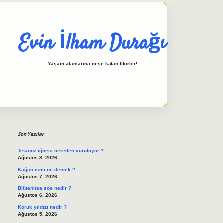
Evin İlham Durağı
Yaşam alanlarına neşe katan fikirler!
Sidebar
elexbet giriş adresi
tulipbett.n
Son Yazılar
Tetanoz iğnesi nereden vuruluyor ?
Ağustos 8, 2026
Kağan ismi ne demek ?
Ağustos 7, 2026
Blütenitsa sos nedir ?
Ağustos 6, 2026
Koruk yıldızı nedir ?
Ağustos 5, 2026