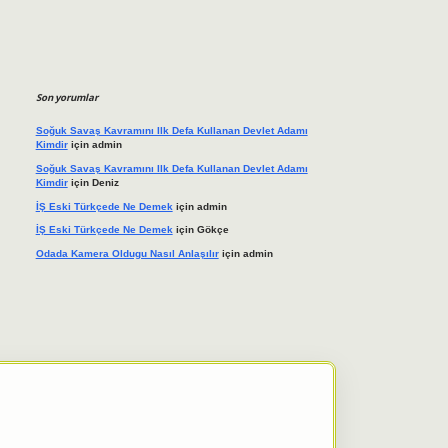
Son yorumlar
Soğuk Savaş Kavramını Ilk Defa Kullanan Devlet Adamı
Kimdir
için
admin
Soğuk Savaş Kavramını Ilk Defa Kullanan Devlet Adamı
Kimdir
için
Deniz
İŞ Eski Türkçede Ne Demek
için
admin
İŞ Eski Türkçede Ne Demek
için
Gökçe
Odada Kamera Oldugu Nasıl Anlaşılır
için
admin