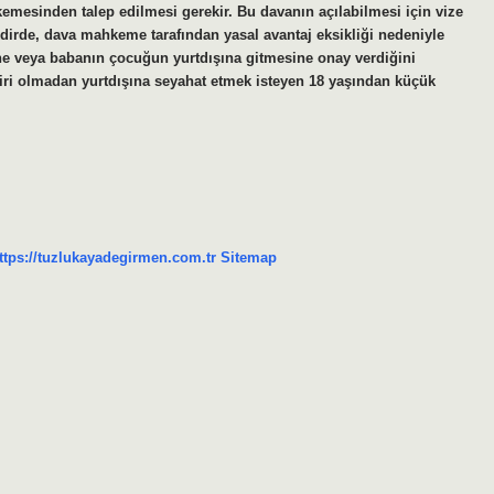
hkemesinden talep edilmesi gerekir. Bu davanın açılabilmesi için vize
kdirde, dava mahkeme tarafından yasal avantaj eksikliği nedeniyle
nne veya babanın çocuğun yurtdışına gitmesine onay verdiğini
ri olmadan yurtdışına seyahat etmek isteyen 18 yaşından küçük
ttps://tuzlukayadegirmen.com.tr
Sitemap