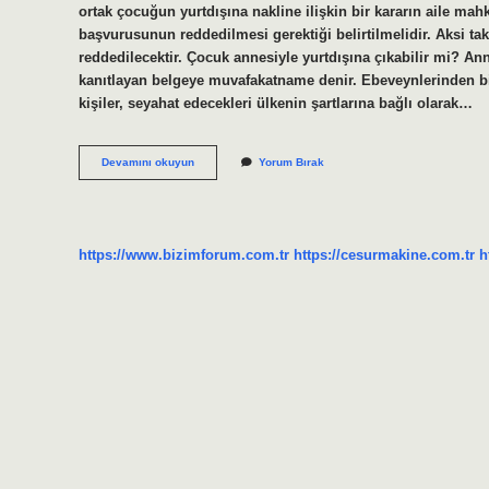
ortak çocuğun yurtdışına nakline ilişkin bir kararın aile ma
başvurusunun reddedilmesi gerektiği belirtilmelidir. Aksi ta
reddedilecektir. Çocuk annesiyle yurtdışına çıkabilir mi? A
kanıtlayan belgeye muvafakatname denir. Ebeveynlerinden bi
kişiler, seyahat edecekleri ülkenin şartlarına bağlı olarak…
Boşanmış
Devamını okuyun
Yorum Bırak
Çiftlerin
Çocukları
Yurt
Dışına
Çıkabilir
https://www.bizimforum.com.tr
https://cesurmakine.com.tr
h
Mi