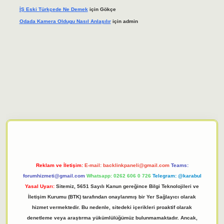
İŞ Eski Türkçede Ne Demek
için
Gökçe
Odada Kamera Oldugu Nasıl Anlaşılır
için
admin
iriş adresi
tulipbett.net
Reklam ve İletişim:
E-mail:
backlinkpaneli@gmail.com
Teams:
forumhizmeti@gmail.com
Whatsapp: 0262 606 0 726
Telegram: @karabul
Yasal Uyarı:
Sitemiz, 5651 Sayılı Kanun gereğince Bilgi Teknolojileri ve
İletişim Kurumu (BTK) tarafından onaylanmış bir Yer Sağlayıcı olarak
hizmet vermektedir. Bu nedenle, sitedeki içerikleri proaktif olarak
denetleme veya araştırma yükümlülüğümüz bulunmamaktadır. Ancak,