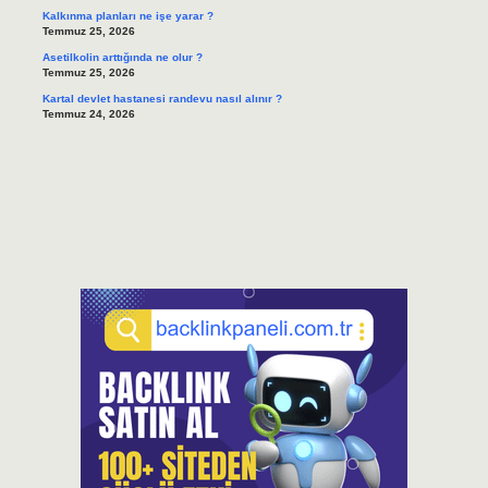
Kalkınma planları ne işe yarar ?
Temmuz 25, 2026
Asetilkolin arttığında ne olur ?
Temmuz 25, 2026
Kartal devlet hastanesi randevu nasıl alınır ?
Temmuz 24, 2026