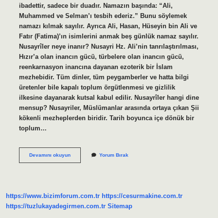
ibadettir, sadece bir duadır. Namazın başında: “Ali,
Muhammed ve Selman’ı tesbih ederiz.” Bunu söylemek
namazı kılmak sayılır. Ayrıca Ali, Hasan, Hüseyin bin Ali ve
Fatır (Fatima)’ın isimlerini anmak beş günlük namaz sayılır.
Nusayrîler neye inanır? Nusayri Hz. Ali’nin tanrılaştırılması,
Hızır’a olan inancın gücü, türbelere olan inancın gücü,
reenkarnasyon inancına dayanan ezoterik bir İslam
mezhebidir. Tüm dinler, tüm peygamberler ve hatta bilgi
üretenler bile kapalı toplum örgütlenmesi ve gizlilik
ilkesine dayanarak kutsal kabul edilir. Nusayrîler hangi dine
mensup? Nusayriler, Müslümanlar arasında ortaya çıkan Şii
kökenli mezheplerden biridir. Tarih boyunca içe dönük bir
toplum…
Nusayriler
Devamını okuyun
Yorum Bırak
Ehl-
I
Sünnet
Mi
https://www.bizimforum.com.tr
https://cesurmakine.com.tr
https://tuzlukayadegirmen.com.tr
Sitemap