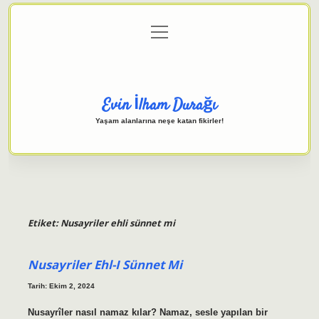
menüyü
Anasayfa
Gizlilik Politikası
Yasal Uyarı
aç
Hakkımızda
Evin İlham Durağı
Yaşam alanlarına neşe katan fikirler!
Etiket:
Nusayriler ehli sünnet mi
Nusayriler Ehl-I Sünnet Mi
Tarih: Ekim 2, 2024
Nusayrîler nasıl namaz kılar? Namaz, sesle yapılan bir