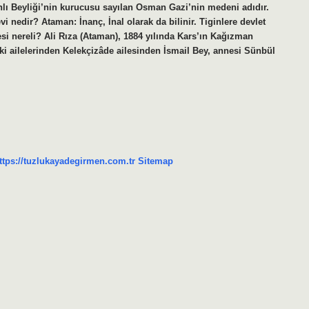
 Beyliği’nin kurucusu sayılan Osman Gazi’nin medeni adıdır.
nedir? Ataman: İnanç, İnal olarak da bilinir. Tiginlere devlet
si nereli? Ali Rıza (Ataman), 1884 yılında Kars’ın Kağızman
i ailelerinden Kelekçizâde ailesinden İsmail Bey, annesi Sünbül
ttps://tuzlukayadegirmen.com.tr
Sitemap