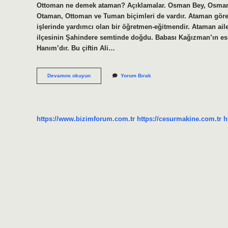
Ottoman ne demek ataman? Açıklamalar. Osman Bey, Osmanlı
Otaman, Ottoman ve Tuman biçimleri de vardır. Ataman görevi 
işlerinde yardımcı olan bir öğretmen-eğitmendir. Ataman aile
ilçesinin Şahindere semtinde doğdu. Babası Kağızman’ın esk
Hanım’dır. Bu çiftin Ali…
Ataman
Devamını okuyun
Yorum Bırak
Hangi
Devlete
Aittir
https://www.bizimforum.com.tr
https://cesurmakine.com.tr
h