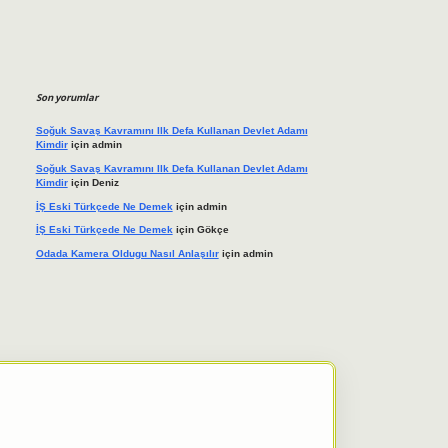
Son yorumlar
Soğuk Savaş Kavramını Ilk Defa Kullanan Devlet Adamı
Kimdir
için
admin
Soğuk Savaş Kavramını Ilk Defa Kullanan Devlet Adamı
Kimdir
için
Deniz
İŞ Eski Türkçede Ne Demek
için
admin
İŞ Eski Türkçede Ne Demek
için
Gökçe
Odada Kamera Oldugu Nasıl Anlaşılır
için
admin