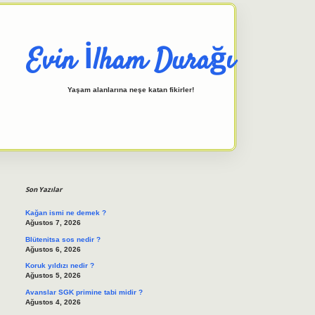
Evin İlham Durağı
Yaşam alanlarına neşe katan fikirler!
Sidebar
elexbet giriş adresi
tulipbett.n
Son Yazılar
Kağan ismi ne demek ?
Ağustos 7, 2026
Blütenitsa sos nedir ?
Ağustos 6, 2026
Koruk yıldızı nedir ?
Ağustos 5, 2026
Avanslar SGK primine tabi midir ?
Ağustos 4, 2026