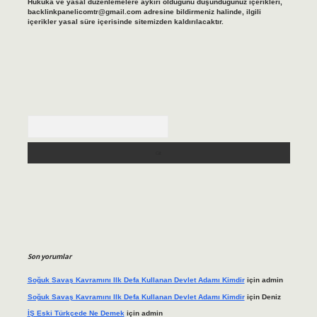
Hukuka ve yasal düzenlemelere aykırı olduğunu düşündüğünüz içerikleri,
backlinkpanelicomtr@gmail.com
adresine bildirmeniz halinde, ilgili
içerikler yasal süre içerisinde sitemizden kaldırılacaktır.
Arama
Son yorumlar
Soğuk Savaş Kavramını Ilk Defa Kullanan Devlet Adamı Kimdir
için
admin
Soğuk Savaş Kavramını Ilk Defa Kullanan Devlet Adamı Kimdir
için
Deniz
İŞ Eski Türkçede Ne Demek
için
admin