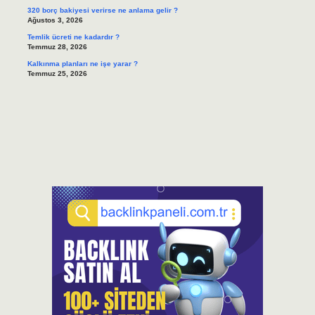
320 borç bakiyesi verirse ne anlama gelir ?
Ağustos 3, 2026
Temlik ücreti ne kadardır ?
Temmuz 28, 2026
Kalkınma planları ne işe yarar ?
Temmuz 25, 2026