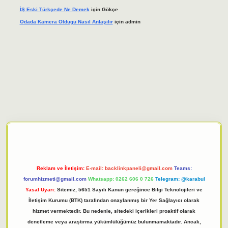
İŞ Eski Türkçede Ne Demek
için
Gökçe
Odada Kamera Oldugu Nasıl Anlaşılır
için
admin
bett.net
Reklam ve İletişim:
E-mail:
backlinkpaneli@gmail.com
Teams:
forumhizmeti@gmail.com
Whatsapp: 0262 606 0 726
Telegram: @karabul
Yasal Uyarı:
Sitemiz, 5651 Sayılı Kanun gereğince Bilgi Teknolojileri ve
İletişim Kurumu (BTK) tarafından onaylanmış bir Yer Sağlayıcı olarak
hizmet vermektedir. Bu nedenle, sitedeki içerikleri proaktif olarak
denetleme veya araştırma yükümlülüğümüz bulunmamaktadır. Ancak,