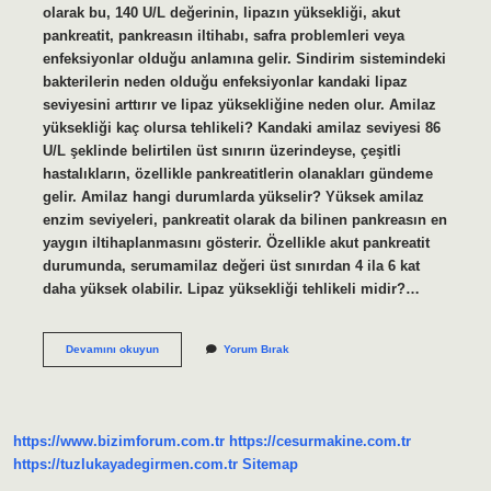
olarak bu, 140 U/L değerinin, lipazın yüksekliği, akut
pankreatit, pankreasın iltihabı, safra problemleri veya
enfeksiyonlar olduğu anlamına gelir. Sindirim sistemindeki
bakterilerin neden olduğu enfeksiyonlar kandaki lipaz
seviyesini arttırır ve lipaz yüksekliğine neden olur. Amilaz
yüksekliği kaç olursa tehlikeli? Kandaki amilaz seviyesi 86
U/L şeklinde belirtilen üst sınırın üzerindeyse, çeşitli
hastalıkların, özellikle pankreatitlerin olanakları gündeme
gelir. Amilaz hangi durumlarda yükselir? Yüksek amilaz
enzim seviyeleri, pankreatit olarak da bilinen pankreasın en
yaygın iltihaplanmasını gösterir. Özellikle akut pankreatit
durumunda, serumamilaz değeri üst sınırdan 4 ila 6 kat
daha yüksek olabilir. Lipaz yüksekliği tehlikeli midir?…
Amilaz
Devamını okuyun
Yorum Bırak
Ve
Lipaz
Yüksekliği
Neden
Olur
https://www.bizimforum.com.tr
https://cesurmakine.com.tr
https://tuzlukayadegirmen.com.tr
Sitemap