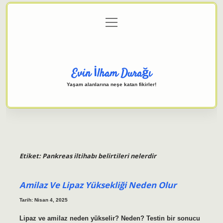
menüyü
Anasayfa
Gizlilik Politikası
Yasal Uyarı
aç
Hakkımızda
Evin İlham Durağı
Yaşam alanlarına neşe katan fikirler!
Etiket:
Pankreas iltihabı belirtileri nelerdir
Amilaz Ve Lipaz Yüksekliği Neden Olur
Tarih: Nisan 4, 2025
Lipaz ve amilaz neden yükselir? Neden? Testin bir sonucu