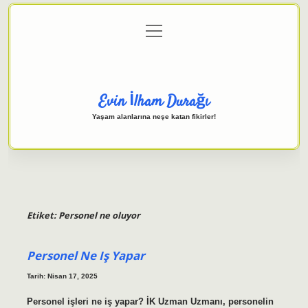
menüyü
Anasayfa
Gizlilik Politikası
Yasal Uyarı
aç
Hakkımızda
Evin İlham Durağı
Yaşam alanlarına neşe katan fikirler!
Etiket:
Personel ne oluyor
Personel Ne Iş Yapar
Tarih: Nisan 17, 2025
Personel işleri ne iş yapar? İK Uzman Uzmanı, personelin