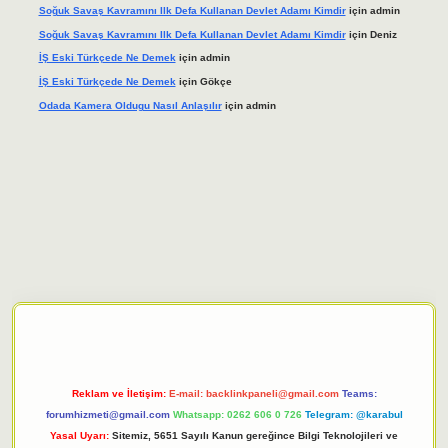
Soğuk Savaş Kavramını Ilk Defa Kullanan Devlet Adamı Kimdir
için
admin
Soğuk Savaş Kavramını Ilk Defa Kullanan Devlet Adamı Kimdir
için
Deniz
İŞ Eski Türkçede Ne Demek
için
admin
İŞ Eski Türkçede Ne Demek
için
Gökçe
Odada Kamera Oldugu Nasıl Anlaşılır
için
admin
giriş adresi
tulipbett.net
Reklam ve İletişim:
E-mail:
backlinkpaneli@gmail.com
Teams:
forumhizmeti@gmail.com
Whatsapp: 0262 606 0 726
Telegram: @karabul
Yasal Uyarı:
Sitemiz, 5651 Sayılı Kanun gereğince Bilgi Teknolojileri ve