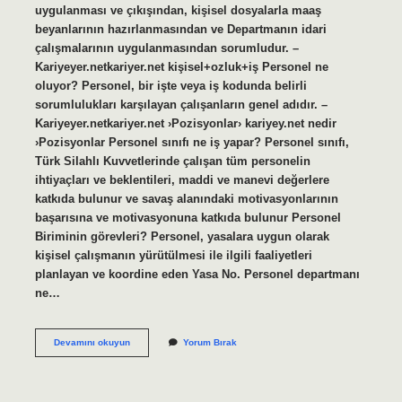
uygulanması ve çıkışından, kişisel dosyalarla maaş
beyanlarının hazırlanmasından ve Departmanın idari
çalışmalarının uygulanmasından sorumludur. –
Kariyeyer.netkariyer.net kişisel+ozluk+iş Personel ne
oluyor? Personel, bir işte veya iş kodunda belirli
sorumlulukları karşılayan çalışanların genel adıdır. –
Kariyeyer.netkariyer.net ›Pozisyonlar› kariyey.net nedir
›Pozisyonlar Personel sınıfı ne iş yapar? Personel sınıfı,
Türk Silahlı Kuvvetlerinde çalışan tüm personelin
ihtiyaçları ve beklentileri, maddi ve manevi değerlere
katkıda bulunur ve savaş alanındaki motivasyonlarının
başarısına ve motivasyonuna katkıda bulunur Personel
Biriminin görevleri? Personel, yasalara uygun olarak
kişisel çalışmanın yürütülmesi ile ilgili faaliyetleri
planlayan ve koordine eden Yasa No. Personel departmanı
ne…
Personel
Devamını okuyun
Yorum Bırak
Ne
Iş
Yapar