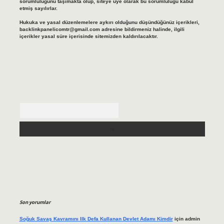
sorumluluğunu taşımakta olup, siteye üye olarak bu sorumluluğu kabul
etmiş sayılırlar.
Hukuka ve yasal düzenlemelere aykırı olduğunu düşündüğünüz içerikleri,
backlinkpanelicomtr@gmail.com
adresine bildirmeniz halinde, ilgili
içerikler yasal süre içerisinde sitemizden kaldırılacaktır.
Arama
Son yorumlar
Soğuk Savaş Kavramını Ilk Defa Kullanan Devlet Adamı Kimdir
için
admin