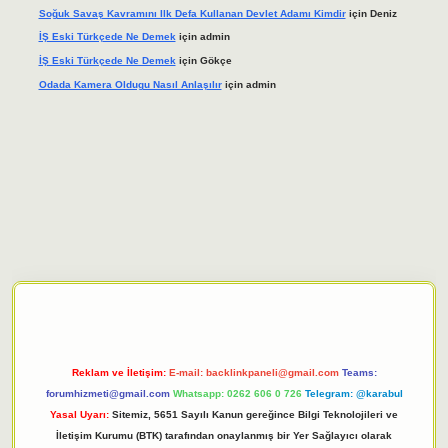
Soğuk Savaş Kavramını Ilk Defa Kullanan Devlet Adamı Kimdir
için
Deniz
İŞ Eski Türkçede Ne Demek
için
admin
İŞ Eski Türkçede Ne Demek
için
Gökçe
Odada Kamera Oldugu Nasıl Anlaşılır
için
admin
iriş adresi
tulipbett.net
Reklam ve İletişim:
E-mail:
backlinkpaneli@gmail.com
Teams:
forumhizmeti@gmail.com
Whatsapp: 0262 606 0 726
Telegram: @karabul
Yasal Uyarı:
Sitemiz, 5651 Sayılı Kanun gereğince Bilgi Teknolojileri ve
İletişim Kurumu (BTK) tarafından onaylanmış bir Yer Sağlayıcı olarak