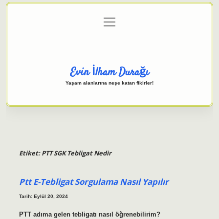
menüyü
Anasayfa
Gizlilik Politikası
Yasal Uyarı
aç
Hakkımızda
Evin İlham Durağı
Yaşam alanlarına neşe katan fikirler!
Etiket:
PTT SGK Tebligat Nedir
Ptt E-Tebligat Sorgulama Nasıl Yapılır
Tarih: Eylül 20, 2024
PTT adıma gelen tebligatı nasıl öğrenebilirim?