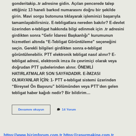
gonderitakip..tr adresine gidin. Açılan pencerede talep
ettiğiniz 13 haneli barkod numarasını doğru bir şekilde
girin. Mavi sorgu butonuna tıklayarak işleminizi başarıyla
tamamlayabilirsiniz. E-tebligatlara nereden bakılır? E-devlet
üzerinden e-tebligat hakkında bilgi edinmek için .tr adresini
girdikten sonra “Gelir İdaresi Başkanlığı” kurumunun
hizmetleri altında “E-Tebligat Görüntüleme” seçeneğini
seçin. Gerekli bilgileri girdikten sonra e-tebligat
görüntülenebilir. PTT elektronik tebligat nasıl alınır? E-
tebligat adresi, elektronik imza ile çevrimiçi olarak veya
doğrudan PTT şubelerinden alınır. ÖNEMLİ
HATIRLATMALAR SON SAYFADADIR. E-İMZASI
OLMAYANLAR İÇİN: 1- PTT e-tebligat sistemi üzerinden
“Bireysel Ön Başvuru” bölümünden veya PTT’den gelen
tebligat haber kağıdı nedir? Bir bildirim…
Ptt
Devamını okuyun
14 Yorum
E-
Tebligat
Sorgulama
Nasıl
Yapılır
https://www.bizimforum.com.tr
https://cesurmakine.com.tr