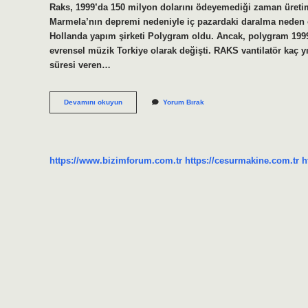
Raks, 1999’da 150 milyon dolarını ödeyemediği zaman üretim
Marmela’nın depremi nedeniyle iç pazardaki daralma neden o
Hollanda yapım şirketi Polygram oldu. Ancak, polygram 1999
evrensel müzik Torkiye olarak değişti. RAKS vantilatör kaç yı
süresi veren…
Raks
Devamını okuyun
Yorum Bırak
Kaç
Yaşında
https://www.bizimforum.com.tr
https://cesurmakine.com.tr
h