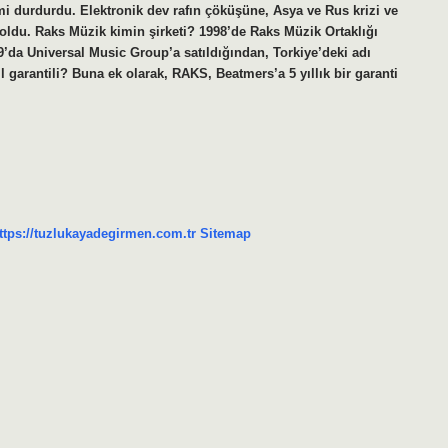
i durdurdu. Elektronik dev rafın çöküşüne, Asya ve Rus krizi ve
ldu. Raks Müzik kimin şirketi? 1998’de Raks Müzik Ortaklığı
’da Universal Music Group’a satıldığından, Torkiye’deki adı
l garantili? Buna ek olarak, RAKS, Beatmers’a 5 yıllık bir garanti
ttps://tuzlukayadegirmen.com.tr
Sitemap