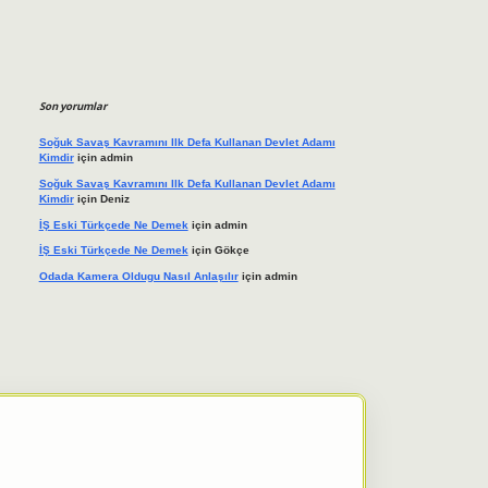
Son yorumlar
Soğuk Savaş Kavramını Ilk Defa Kullanan Devlet Adamı
Kimdir
için
admin
Soğuk Savaş Kavramını Ilk Defa Kullanan Devlet Adamı
Kimdir
için
Deniz
İŞ Eski Türkçede Ne Demek
için
admin
İŞ Eski Türkçede Ne Demek
için
Gökçe
Odada Kamera Oldugu Nasıl Anlaşılır
için
admin