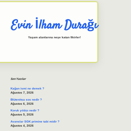
Evin İlham Durağı
Yaşam alanlarına neşe katan fikirler!
Sidebar
elexbet giriş adresi
tulipbett.n
Son Yazılar
Kağan ismi ne demek ?
Ağustos 7, 2026
Blütenitsa sos nedir ?
Ağustos 6, 2026
Koruk yıldızı nedir ?
Ağustos 5, 2026
Avanslar SGK primine tabi midir ?
Ağustos 4, 2026