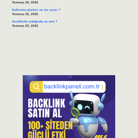
Temmuz 28, 2026
Kalkınma planları ne işe yarar ?
Temmuz 25, 2026
Asetilkolin arttığında ne olur ?
Temmuz 25, 2026