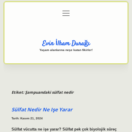
menüyü
Anasayfa
Gizlilik Politikası
Yasal Uyarı
aç
Hakkımızda
Evin İlham Durağı
Yaşam alanlarına neşe katan fikirler!
Etiket:
Şampuandaki sülfat nedir
Sülfat Nedir Ne Işe Yarar
Tarih: Kasım 21, 2024
Sülfat vücutta ne işe yarar? Sülfat pek çok biyolojik süreç