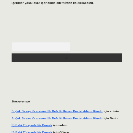
içerikler yasal süre içerisinde sitemizden kaldırılacaktır.
Arama
Son yorumlar
Soğuk Savaş Kavramını Ilk Defa Kullanan Devlet Adamı Kimdir
için
admin
Soğuk Savaş Kavramını Ilk Defa Kullanan Devlet Adamı Kimdir
için
Deniz
İŞ Eski Türkçede Ne Demek
için
admin
İŞ Eski Türkçede Ne Demek
için
Gökçe