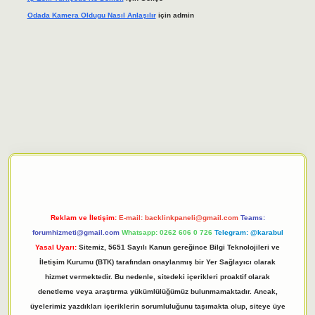
Odada Kamera Oldugu Nasıl Anlaşılır
için
admin
adresi
tulipbett.net
Reklam ve İletişim:
E-mail:
backlinkpaneli@gmail.com
Teams:
forumhizmeti@gmail.com
Whatsapp: 0262 606 0 726
Telegram: @karabul
Yasal Uyarı:
Sitemiz, 5651 Sayılı Kanun gereğince Bilgi Teknolojileri ve
İletişim Kurumu (BTK) tarafından onaylanmış bir Yer Sağlayıcı olarak
hizmet vermektedir. Bu nedenle, sitedeki içerikleri proaktif olarak
denetleme veya araştırma yükümlülüğümüz bulunmamaktadır. Ancak,
üyelerimiz yazdıkları içeriklerin sorumluluğunu taşımakta olup, siteye üye