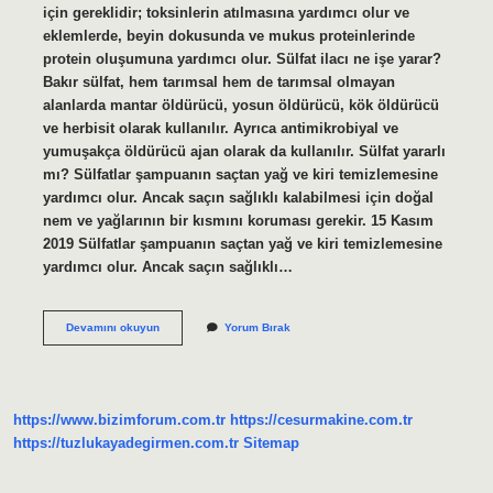
için gereklidir; toksinlerin atılmasına yardımcı olur ve
eklemlerde, beyin dokusunda ve mukus proteinlerinde
protein oluşumuna yardımcı olur. Sülfat ilacı ne işe yarar?
Bakır sülfat, hem tarımsal hem de tarımsal olmayan
alanlarda mantar öldürücü, yosun öldürücü, kök öldürücü
ve herbisit olarak kullanılır. Ayrıca antimikrobiyal ve
yumuşakça öldürücü ajan olarak da kullanılır. Sülfat yararlı
mı? Sülfatlar şampuanın saçtan yağ ve kiri temizlemesine
yardımcı olur. Ancak saçın sağlıklı kalabilmesi için doğal
nem ve yağlarının bir kısmını koruması gerekir. 15 Kasım
2019 Sülfatlar şampuanın saçtan yağ ve kiri temizlemesine
yardımcı olur. Ancak saçın sağlıklı…
Sülfat
Devamını okuyun
Yorum Bırak
Nedir
Ne
Işe
Yarar
https://www.bizimforum.com.tr
https://cesurmakine.com.tr
https://tuzlukayadegirmen.com.tr
Sitemap