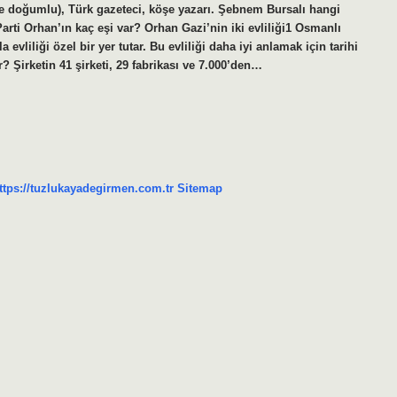
e doğumlu), Türk gazeteci, köşe yazarı. Şebnem Bursalı hangi
rti Orhan’ın kaç eşi var? Orhan Gazi’nin iki evliliği1 Osmanlı
evliliği özel bir yer tutar. Bu evliliği daha iyi anlamak için tarihi
r? Şirketin 41 şirketi, 29 fabrikası ve 7.000’den…
ttps://tuzlukayadegirmen.com.tr
Sitemap