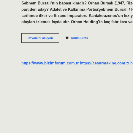
Sebnem Bursalı’nın babası kimdir? Orhan Bursalı (1947, Riz
partiden aday? Adalet ve Kalkınma PartisiŞebnem Bursalı / Pa
tarihinde ilktir ve Bizans İmparatoru Kantakouzenos’un kızıyla 
olayları izlemek faydalıdır. Orhan Holding’in kaç fabrikası va
Orhan
Devamını okuyun
Yorum Bırak
Bursalı
Kızı
Kim
https://www.bizimforum.com.tr
https://cesurmakine.com.tr
h