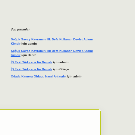
Son yorumlar
Soğuk Savaş Kavramını Ilk Defa Kullanan Devlet Adamı
Kimdir
için
admin
Soğuk Savaş Kavramını Ilk Defa Kullanan Devlet Adamı
Kimdir
için
Deniz
İŞ Eski Türkçede Ne Demek
için
admin
İŞ Eski Türkçede Ne Demek
için
Gökçe
Odada Kamera Oldugu Nasıl Anlaşılır
için
admin