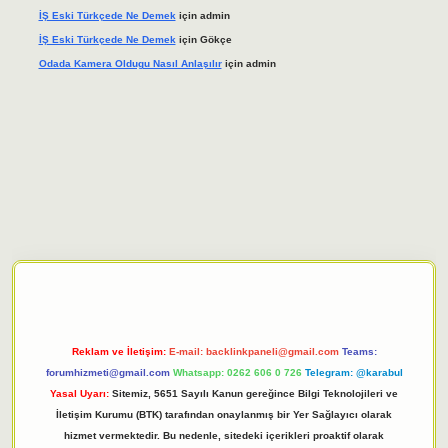
İŞ Eski Türkçede Ne Demek
için
admin
İŞ Eski Türkçede Ne Demek
için
Gökçe
Odada Kamera Oldugu Nasıl Anlaşılır
için
admin
iriş adresi
tulipbett.net
Reklam ve İletişim:
E-mail:
backlinkpaneli@gmail.com
Teams:
forumhizmeti@gmail.com
Whatsapp: 0262 606 0 726
Telegram: @karabul
Yasal Uyarı:
Sitemiz, 5651 Sayılı Kanun gereğince Bilgi Teknolojileri ve
İletişim Kurumu (BTK) tarafından onaylanmış bir Yer Sağlayıcı olarak
hizmet vermektedir. Bu nedenle, sitedeki içerikleri proaktif olarak