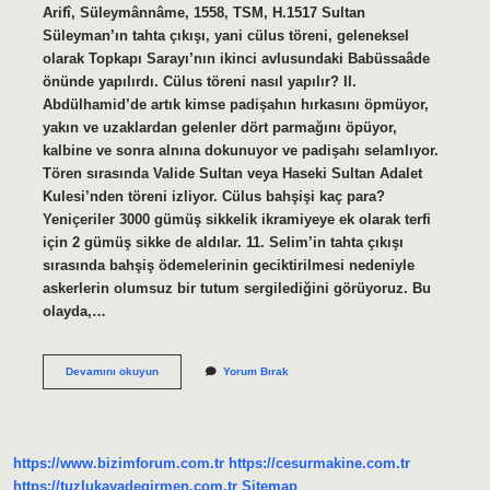
Arifî, Süleymânnâme, 1558, TSM, H.1517 Sultan
Süleyman’ın tahta çıkışı, yani cülus töreni, geleneksel
olarak Topkapı Sarayı’nın ikinci avlusundaki Babüssaâde
önünde yapılırdı. Cülus töreni nasıl yapılır? II.
Abdülhamid’de artık kimse padişahın hırkasını öpmüyor,
yakın ve uzaklardan gelenler dört parmağını öpüyor,
kalbine ve sonra alnına dokunuyor ve padişahı selamlıyor.
Tören sırasında Valide Sultan veya Haseki Sultan Adalet
Kulesi’nden töreni izliyor. Cülus bahşişi kaç para?
Yeniçeriler 3000 gümüş sikkelik ikramiyeye ek olarak terfi
için 2 gümüş sikke de aldılar. 11. Selim’in tahta çıkışı
sırasında bahşiş ödemelerinin geciktirilmesi nedeniyle
askerlerin olumsuz bir tutum sergilediğini görüyoruz. Bu
olayda,…
Cülus
Devamını okuyun
Yorum Bırak
Töreni
Nerede
Yapılır
https://www.bizimforum.com.tr
https://cesurmakine.com.tr
https://tuzlukayadegirmen.com.tr
Sitemap