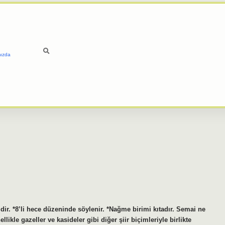
ızda
dir. *8’li hece düzeninde söylenir. *Nağme birimi kıtadır. Semai ne
likle gazeller ve kasideler gibi diğer şiir biçimleriyle birlikte