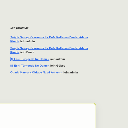
Son yorumlar
Soğuk Savaş Kavramını Ilk Defa Kullanan Devlet Adamı
Kimdir
için
admin
Soğuk Savaş Kavramını Ilk Defa Kullanan Devlet Adamı
Kimdir
için
Deniz
İŞ Eski Türkçede Ne Demek
için
admin
İŞ Eski Türkçede Ne Demek
için
Gökçe
Odada Kamera Oldugu Nasıl Anlaşılır
için
admin