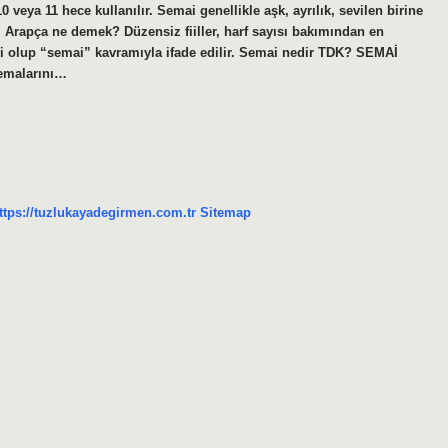
0 veya 11 hece kullanılır. Semai genellikle aşk, ayrılık, sevilen birine
i Arapça ne demek? Düzensiz fiiller, harf sayısı bakımından en
 hali olup “semai” kavramıyla ifade edilir. Semai nedir TDK? SEMAİ
temalarını…
ttps://tuzlukayadegirmen.com.tr
Sitemap