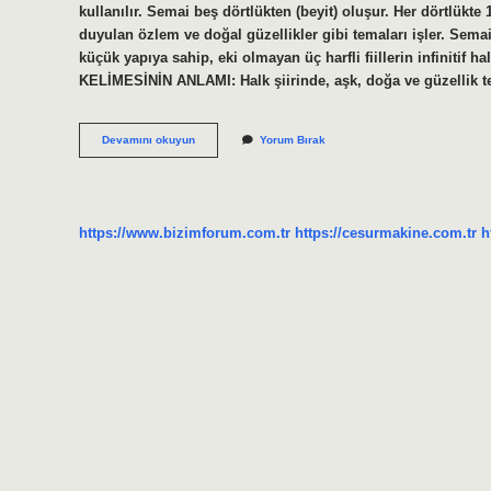
kullanılır. Semai beş dörtlükten (beyit) oluşur. Her dörtlükte 1
duyulan özlem ve doğal güzellikler gibi temaları işler. Sema
küçük yapıya sahip, eki olmayan üç harfli fiillerin infinitif
KELİMESİNİN ANLAMI: Halk şiirinde, aşk, doğa ve güzellik 
Semai
Devamını okuyun
Yorum Bırak
Ne
Anlamı
https://www.bizimforum.com.tr
https://cesurmakine.com.tr
h