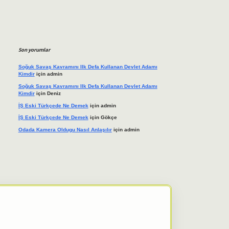
Son yorumlar
Soğuk Savaş Kavramını Ilk Defa Kullanan Devlet Adamı
Kimdir
için
admin
Soğuk Savaş Kavramını Ilk Defa Kullanan Devlet Adamı
Kimdir
için
Deniz
İŞ Eski Türkçede Ne Demek
için
admin
İŞ Eski Türkçede Ne Demek
için
Gökçe
Odada Kamera Oldugu Nasıl Anlaşılır
için
admin