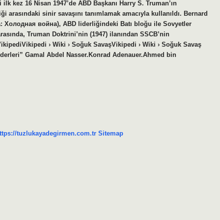
 ilk kez 16 Nisan 1947’de ABD Başkanı Harry S. Truman’ın
ği arasındaki sinir savaşını tanımlamak amacıyla kullanıldı. Bernard
 Холодная война), ABD liderliğindeki Batı bloğu ile Sovyetler
 arasında, Truman Doktrini’nin (1947) ilanından SSCB’nin
VikipediVikipedi › Wiki › Soğuk SavaşVikipedi › Wiki › Soğuk Savaş
liderleri” Gamal Abdel Nasser.Konrad Adenauer.Ahmed bin
ttps://tuzlukayadegirmen.com.tr
Sitemap