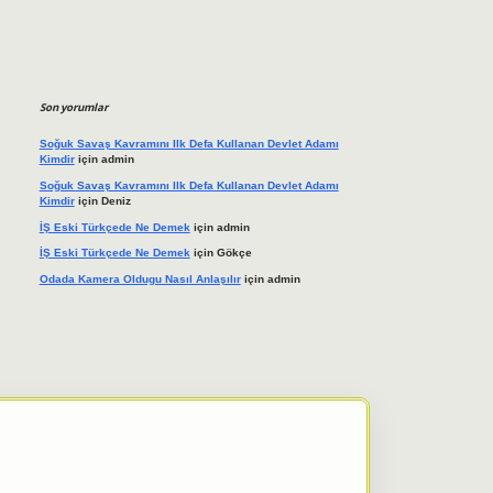
Son yorumlar
Soğuk Savaş Kavramını Ilk Defa Kullanan Devlet Adamı
Kimdir
için
admin
Soğuk Savaş Kavramını Ilk Defa Kullanan Devlet Adamı
Kimdir
için
Deniz
İŞ Eski Türkçede Ne Demek
için
admin
İŞ Eski Türkçede Ne Demek
için
Gökçe
Odada Kamera Oldugu Nasıl Anlaşılır
için
admin