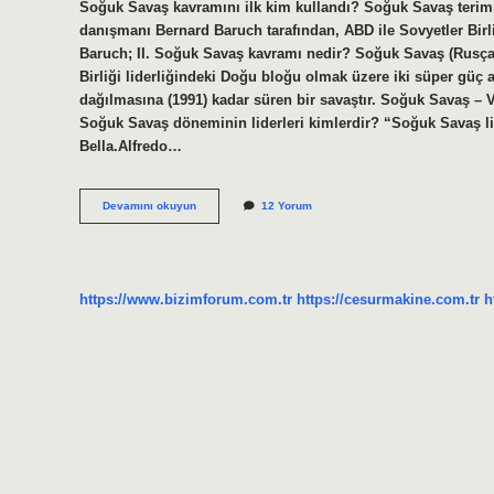
Soğuk Savaş kavramını ilk kim kullandı? Soğuk Savaş terimi
danışmanı Bernard Baruch tarafından, ABD ile Sovyetler Birli
Baruch; II. Soğuk Savaş kavramı nedir? Soğuk Savaş (Rusça:
Birliği liderliğindeki Doğu bloğu olmak üzere iki süper güç
dağılmasına (1991) kadar süren bir savaştır. Soğuk Savaş – 
Soğuk Savaş döneminin liderleri kimlerdir? “Soğuk Savaş 
Bella.Alfredo…
Soğuk
Devamını okuyun
12 Yorum
Savaş
Kavramını
Ilk
Defa
Kullanan
https://www.bizimforum.com.tr
https://cesurmakine.com.tr
h
Devlet
Adamı
Kimdir