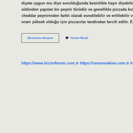
diyete uygun mu diye sorulduğunda kesinlikle hayır diyebilir
sütünden yapılan bir peynir türüdür ve genellikle pizzada kul
cheddar peynirinden farklı olarak esnetilebilir ve eritilebil
oranı yüksek olduğu için pizzacılar tarafından tercih edilir
Mozzarella
Devamını okuyun
Yorum Bırak
Peyniri
Sağlıklı
Mı
https://www.bizimforum.com.tr
https://cesurmakine.com.tr
h