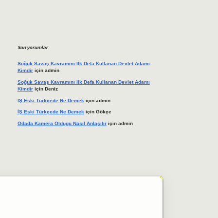
Son yorumlar
Soğuk Savaş Kavramını Ilk Defa Kullanan Devlet Adamı
Kimdir
için
admin
Soğuk Savaş Kavramını Ilk Defa Kullanan Devlet Adamı
Kimdir
için
Deniz
İŞ Eski Türkçede Ne Demek
için
admin
İŞ Eski Türkçede Ne Demek
için
Gökçe
Odada Kamera Oldugu Nasıl Anlaşılır
için
admin