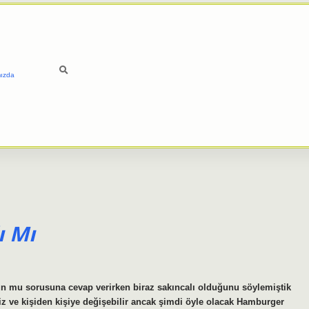
ızda
ı Mı
un mu sorusuna cevap verirken biraz sakıncalı olduğunu söylemiştik
iz ve kişiden kişiye değişebilir ancak şimdi öyle olacak Hamburger