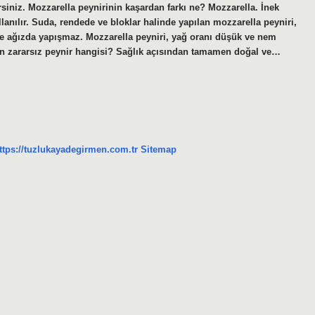
siniz. Mozzarella peynirinin kaşardan farkı ne? Mozzarella. İnek
lanılır. Suda, rendede ve bloklar halinde yapılan mozzarella peyniri,
ir ve ağızda yapışmaz. Mozzarella peyniri, yağ oranı düşük ve nem
. En zararsız peynir hangisi? Sağlık açısından tamamen doğal ve…
ttps://tuzlukayadegirmen.com.tr
Sitemap