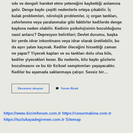
sıkı ve dengeli hareket etme yeteneğini kaybettiği anlamına
gelir. Denge kaybı çeşitli nedenlerle ortaya çıkabilir. İç
kulak problemleri, nörolojik problemler, iç organ tankları,
zehirlenme veya yaralanmalar gibi faktörler kedilerde denge
kaybına neden olabilir. Kedinin psikolojisinin bozulduğunu
nasıl anlarız? Depresyon belirtileri; Devlet durumu, başka
bir yerde idrar inkontinans veya idrar olarak üretilebilir, bu
da aşırı yalan kaçmak. Kediler öleceğini hissettiği zaman
ne yapar? Yiyecek kapları ve su tankları dolu olsa bile,
kediler yiyecekleri keser. Bu nedenle, kilo kaybı gözlerin
bozulmasını ve bu tür fiziksel semptomları yaşayacaktır.
Kediler bu aşamada saklanmaya çalışır. Sessiz bir…
Kedilerin
Devamını okuyun
Yorum Bırak
Dengesi
Neden
Bozulur
https://www.bizimforum.com.tr
https://cesurmakine.com.tr
https://tuzlukayadegirmen.com.tr
Sitemap