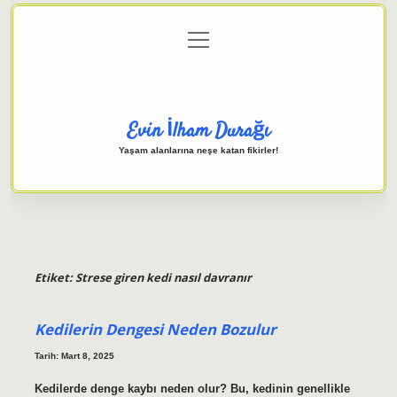
menüyü
Anasayfa
Gizlilik Politikası
Yasal Uyarı
aç
Hakkımızda
Evin İlham Durağı
Yaşam alanlarına neşe katan fikirler!
Etiket:
Strese giren kedi nasıl davranır
Kedilerin Dengesi Neden Bozulur
Tarih: Mart 8, 2025
Kedilerde denge kaybı neden olur? Bu, kedinin genellikle