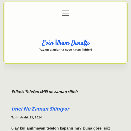
menüyü
Anasayfa
Gizlilik Politikası
Yasal Uyarı
aç
Hakkımızda
Evin İlham Durağı
Yaşam alanlarına neşe katan fikirler!
Etiket:
Telefon IMEI ne zaman silinir
Imei Ne Zaman Siliniyor
Tarih: Aralık 23, 2024
6 ay kullanılmayan telefon kapanır mı? Buna göre, söz