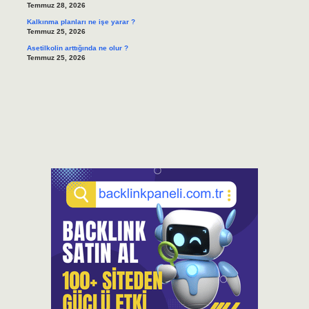
Temmuz 28, 2026
Kalkınma planları ne işe yarar ?
Temmuz 25, 2026
Asetilkolin arttığında ne olur ?
Temmuz 25, 2026