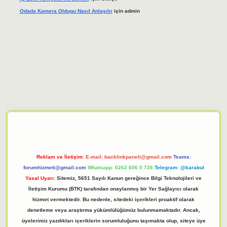
Odada Kamera Oldugu Nasıl Anlaşılır
için
admin
iriş adresi
tulipbett.net
Reklam ve İletişim:
E-mail:
backlinkpaneli@gmail.com
Teams:
forumhizmeti@gmail.com
Whatsapp: 0262 606 0 726
Telegram: @karabul
Yasal Uyarı:
Sitemiz, 5651 Sayılı Kanun gereğince Bilgi Teknolojileri ve
İletişim Kurumu (BTK) tarafından onaylanmış bir Yer Sağlayıcı olarak
hizmet vermektedir. Bu nedenle, sitedeki içerikleri proaktif olarak
denetleme veya araştırma yükümlülüğümüz bulunmamaktadır. Ancak,
üyelerimiz yazdıkları içeriklerin sorumluluğunu taşımakta olup, siteye üye