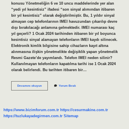
konusu Yönetmeliğin 6 ve 10 uncu maddelerinde yer alan
“yedi yıl kesintisiz” ifadesi “son sinyal alımından itibaren
bir yıl kesintisiz” olarak değiştirilmiştir. Bu, 1 yıldır sinyal
almayan cep telefonlarının IMEI havuzundan çıkarılıp devre
dışı bırakılacağı anlamına gelmektedir. IMEI numarası kaç
yıl geçerli? 1 Ocak 2024 tarihinden itibaren bir yıl boyunca
kesintisiz sinyal alamayan telefonların IMEI kaydı silinecek.
Elektronik kimlik bilgisine sahip cihazların kayıt altına
alınmasına ilişkin yönetmelikte değişiklik yapan yönetmelik
Resmi Gazete’de yayımlandı. Telefon IMEI neden silinir?
Kullanılmayan telefonların kapatılma tarihi ise 1 Ocak 2024
olarak belirlendi. Bu tarihten itibaren bir…
Imei
Devamını okuyun
Yorum Bırak
Ne
Zaman
Siliniyor
https://www.bizimforum.com.tr
https://cesurmakine.com.tr
https://tuzlukayadegirmen.com.tr
Sitemap