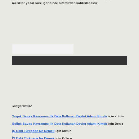
içerikler yasal süre içerisinde sitemizden kaldırılacaktır.
Arama
Son yorumlar
Soğuk Savaş Kavramını Ilk Defa Kullanan Devlet Adamı Kimdir
için
admin
Soğuk Savaş Kavramını Ilk Defa Kullanan Devlet Adamı Kimdir
için
Deniz
İŞ Eski Türkçede Ne Demek
için
admin
İŞ Eski Türkçede Ne Demek
için
Gökçe