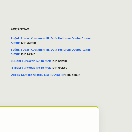
Son yorumlar
Soğuk Savaş Kavramını Ilk Defa Kullanan Devlet Adamı
Kimdir
için
admin
Soğuk Savaş Kavramını Ilk Defa Kullanan Devlet Adamı
Kimdir
için
Deniz
İŞ Eski Türkçede Ne Demek
için
admin
İŞ Eski Türkçede Ne Demek
için
Gökçe
Odada Kamera Oldugu Nasıl Anlaşılır
için
admin