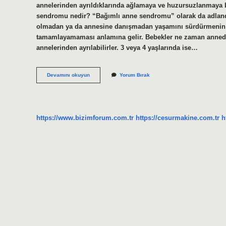
annelerinden ayrıldıklarında ağlamaya ve huzursuzlanmaya ba
sendromu nedir? “Bağımlı anne sendromu” olarak da adlandı
olmadan ya da annesine danışmadan yaşamını sürdürmenin z
tamamlayamaması anlamına gelir. Bebekler ne zaman anneden 
annelerinden ayrılabilirler. 3 veya 4 yaşlarında ise…
Bebeklerde
Devamını okuyun
Yorum Bırak
Anneye
Bağımlılık
Ne
Zaman
Başlar
https://www.bizimforum.com.tr
https://cesurmakine.com.tr
h