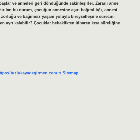
şlar ve anneleri geri döndüğünde sakinleşirler. Zararlı anne
rılan bu durum, çocuğun annesine aşırı bağımlılığı, annesi
orluğu ve bağımsız yaşam yoluyla bireyselleşme sürecini
ayrı kalabilir? Çocuklar bebeklikten itibaren kısa süreliğine
ttps://tuzlukayadegirmen.com.tr
Sitemap