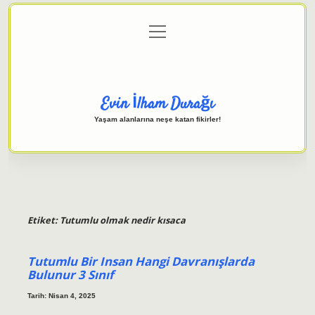
menüyü
Anasayfa
Gizlilik Politikası
Yasal Uyarı
aç
Hakkımızda
Evin İlham Durağı
Yaşam alanlarına neşe katan fikirler!
Etiket:
Tutumlu olmak nedir kısaca
Tutumlu Bir Insan Hangi Davranışlarda
Bulunur 3 Sınıf
Tarih: Nisan 4, 2025