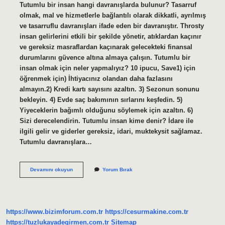
Tutumlu bir insan hangi davranışlarda bulunur? Tasarruf
olmak, mal ve hizmetlerle bağlantılı olarak dikkatli, ayrılmış
ve tasarruflu davranışları ifade eden bir davranıştır. Throsty
insan gelirlerini etkili bir şekilde yönetir, atıklardan kaçınır
ve gereksiz masraflardan kaçınarak gelecekteki finansal
durumlarını güvence altına almaya çalışın. Tutumlu bir
insan olmak için neler yapmalıyız? 10 ipucu, Save1) için
öğrenmek için) İhtiyacınız olandan daha fazlasını
almayın.2) Kredi kartı sayısını azaltın. 3) Sezonun sonunu
bekleyin. 4) Evde saç bakımının sırlarını keşfedin. 5)
Yiyeceklerin bağımlı olduğunu söylemek için azaltın. 6)
Sizi derecelendirin. Tutumlu insan kime denir? İdare ile
ilgili gelir ve giderler gereksiz, idari, muktekysit sağlamaz.
Tutumlu davranışlara…
Tutumlu
Devamını okuyun
Yorum Bırak
Bir
Insan
Hangi
Davranışlarda
Bulunur
https://www.bizimforum.com.tr
https://cesurmakine.com.tr
3
Sınıf
https://tuzlukayadegirmen.com.tr
Sitemap