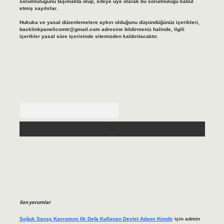
sorumluluğunu taşımakta olup, siteye üye olarak bu sorumluluğu kabul
etmiş sayılırlar.
Hukuka ve yasal düzenlemelere aykırı olduğunu düşündüğünüz içerikleri,
backlinkpanelicomtr@gmail.com
adresine bildirmeniz halinde, ilgili
içerikler yasal süre içerisinde sitemizden kaldırılacaktır.
Arama
Son yorumlar
Soğuk Savaş Kavramını Ilk Defa Kullanan Devlet Adamı Kimdir
için
admin