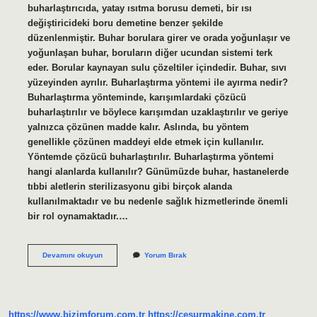
buharlaştırıcıda, yatay ısıtma borusu demeti, bir ısı
değiştiricideki boru demetine benzer şekilde
düzenlenmiştir. Buhar borulara girer ve orada yoğunlaşır ve
yoğunlaşan buhar, boruların diğer ucundan sistemi terk
eder. Borular kaynayan sulu çözeltiler içindedir. Buhar, sıvı
yüzeyinden ayrılır. Buharlaştırma yöntemi ile ayırma nedir?
Buharlaştırma yönteminde, karışımlardaki çözücü
buharlaştırılır ve böylece karışımdan uzaklaştırılır ve geriye
yalnızca çözünen madde kalır. Aslında, bu yöntem
genellikle çözünen maddeyi elde etmek için kullanılır.
Yöntemde çözücü buharlaştırılır. Buharlaştırma yöntemi
hangi alanlarda kullanılır? Günümüzde buhar, hastanelerde
tıbbi aletlerin sterilizasyonu gibi birçok alanda
kullanılmaktadır ve bu nedenle sağlık hizmetlerinde önemli
bir rol oynamaktadır.…
Buharlaştırma
Devamını okuyun
Yorum Bırak
Yöntemi
Ne
Demek
https://www.bizimforum.com.tr
https://cesurmakine.com.tr