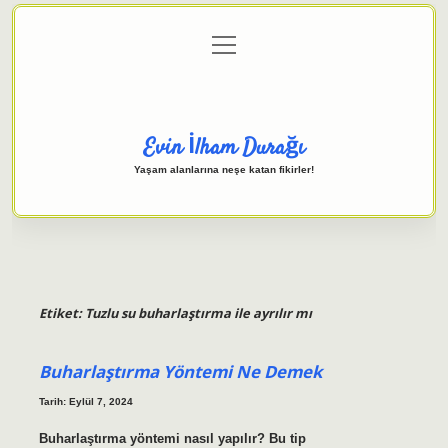
menüyü
Anasayfa
Gizlilik Politikası
Yasal Uyarı
aç
Hakkımızda
Evin İlham Durağı
Yaşam alanlarına neşe katan fikirler!
Etiket:
Tuzlu su buharlaştırma ile ayrılır mı
Buharlaştırma Yöntemi Ne Demek
Tarih: Eylül 7, 2024
Buharlaştırma yöntemi nasıl yapılır? Bu tip