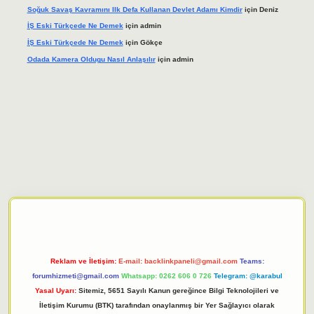
Soğuk Savaş Kavramını Ilk Defa Kullanan Devlet Adamı Kimdir
için
Deniz
İŞ Eski Türkçede Ne Demek
için
admin
İŞ Eski Türkçede Ne Demek
için
Gökçe
Odada Kamera Oldugu Nasıl Anlaşılır
için
admin
iriş adresi
tulipbett.net
Reklam ve İletişim:
E-mail:
backlinkpaneli@gmail.com
Teams:
forumhizmeti@gmail.com
Whatsapp: 0262 606 0 726
Telegram: @karabul
Yasal Uyarı:
Sitemiz, 5651 Sayılı Kanun gereğince Bilgi Teknolojileri ve
İletişim Kurumu (BTK) tarafından onaylanmış bir Yer Sağlayıcı olarak