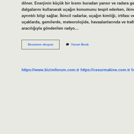
döner. Enerjinin küçük bir kısmı buradan yansır ve radara ger
dalgalarını kullanarak uçağın konumunu tespit ederken, ikinci
ayrıntılı bilgi sağlar. İkincil radarlar, uçağın kimliği, irtifa
uçaklarda, gemilerde, meteorolojide, havaalanlarında ve trafi
aracılığıyla gönderilen radyo…
Hava
Devamını okuyun
Yorum Bırak
Radar
Sistemi
Nasıl
Çalışır
https://www.bizimforum.com.tr
https://cesurmakine.com.tr
h