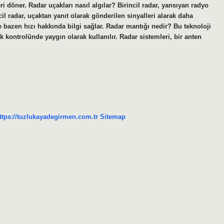
i döner. Radar uçakları nasıl algılar? Birincil radar, yansıyan radyo
l radar, uçaktan yanıt olarak gönderilen sinyalleri alarak daha
sı ve bazen hızı hakkında bilgi sağlar. Radar mantığı nedir? Bu teknoloji
k kontrolünde yaygın olarak kullanılır. Radar sistemleri, bir anten
ttps://tuzlukayadegirmen.com.tr
Sitemap