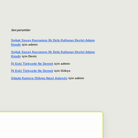
Son yorumlar
Soğuk Savaş Kavramını Ilk Defa Kullanan Devlet Adamı
Kimdir
için
admin
Soğuk Savaş Kavramını Ilk Defa Kullanan Devlet Adamı
Kimdir
için
Deniz
İŞ Eski Türkçede Ne Demek
için
admin
İŞ Eski Türkçede Ne Demek
için
Gökçe
Odada Kamera Oldugu Nasıl Anlaşılır
için
admin