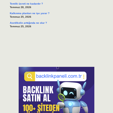
Temlik ücreti ne kadardır ?
Temmuz 28, 2026
Kalkınma planları ne işe yarar ?
Temmuz 25, 2026
Asetilkolin arttığında ne olur ?
Temmuz 25, 2026