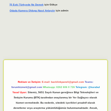
İŞ Eski Türkçede Ne Demek
için
Gökçe
Odada Kamera Oldugu Nasıl Anlaşılır
için
admin
iriş adresi
tulipbett.net
Reklam ve İletişim:
E-mail:
backlinkpaneli@gmail.com
Teams:
forumhizmeti@gmail.com
Whatsapp: 0262 606 0 726
Telegram: @karabul
Yasal Uyarı:
Sitemiz, 5651 Sayılı Kanun gereğince Bilgi Teknolojileri ve
İletişim Kurumu (BTK) tarafından onaylanmış bir Yer Sağlayıcı olarak
hizmet vermektedir. Bu nedenle, sitedeki içerikleri proaktif olarak
denetleme veya araştırma yükümlülüğümüz bulunmamaktadır. Ancak,