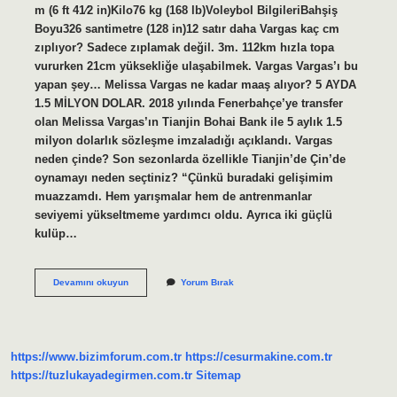
m (6 ft 41⁄2 in)Kilo76 kg (168 lb)Voleybol BilgileriBahşiş
Boyu326 santimetre (128 in)12 satır daha Vargas kaç cm
zıplıyor? Sadece zıplamak değil. 3m. 112km hızla topa
vururken 21cm yüksekliğe ulaşabilmek. Vargas Vargas’ı bu
yapan şey… Melissa Vargas ne kadar maaş alıyor? 5 AYDA
1.5 MİLYON DOLAR. 2018 yılında Fenerbahçe’ye transfer
olan Melissa Vargas’ın Tianjin Bohai Bank ile 5 aylık 1.5
milyon dolarlık sözleşme imzaladığı açıklandı. Vargas
neden çinde? Son sezonlarda özellikle Tianjin’de Çin’de
oynamayı neden seçtiniz? “Çünkü buradaki gelişimim
muazzamdı. Hem yarışmalar hem de antrenmanlar
seviyemi yükseltmeme yardımcı oldu. Ayrıca iki güçlü
kulüp…
Vargas
Devamını okuyun
Yorum Bırak
Kaç
Kilo
https://www.bizimforum.com.tr
https://cesurmakine.com.tr
https://tuzlukayadegirmen.com.tr
Sitemap