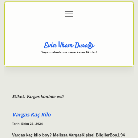
menüyü
Anasayfa
Gizlilik Politikası
Yasal Uyarı
aç
Hakkımızda
Evin İlham Durağı
Yaşam alanlarına neşe katan fikirler!
Etiket:
Vargas kiminle evli
Vargas Kaç Kilo
Tarih: Ekim 28, 2024
Vargas kaç kilo boy? Melissa VargasKişisel BilgilerBoy1,94