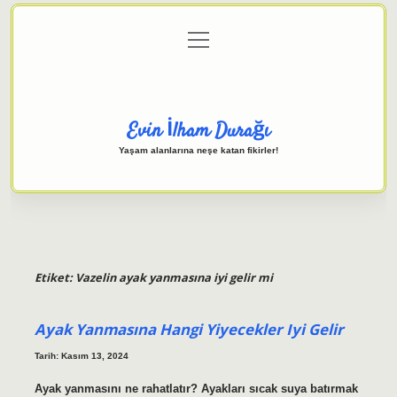
menüyü
Anasayfa
Gizlilik Politikası
Yasal Uyarı
aç
Hakkımızda
Evin İlham Durağı
Yaşam alanlarına neşe katan fikirler!
Etiket:
Vazelin ayak yanmasına iyi gelir mi
Ayak Yanmasına Hangi Yiyecekler Iyi Gelir
Tarih: Kasım 13, 2024
Ayak yanmasını ne rahatlatır? Ayakları sıcak suya batırmak