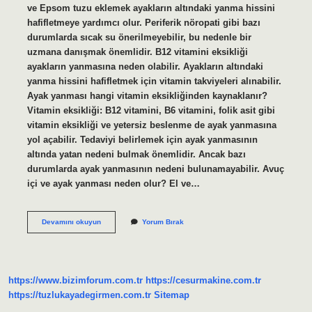
ve Epsom tuzu eklemek ayakların altındaki yanma hissini
hafifletmeye yardımcı olur. Periferik nöropati gibi bazı
durumlarda sıcak su önerilmeyebilir, bu nedenle bir
uzmana danışmak önemlidir. B12 vitamini eksikliği
ayakların yanmasına neden olabilir. Ayakların altındaki
yanma hissini hafifletmek için vitamin takviyeleri alınabilir.
Ayak yanması hangi vitamin eksikliğinden kaynaklanır?
Vitamin eksikliği: B12 vitamini, B6 vitamini, folik asit gibi
vitamin eksikliği ve yetersiz beslenme de ayak yanmasına
yol açabilir. Tedaviyi belirlemek için ayak yanmasının
altında yatan nedeni bulmak önemlidir. Ancak bazı
durumlarda ayak yanmasının nedeni bulunamayabilir. Avuç
içi ve ayak yanması neden olur? El ve…
Ayak
Devamını okuyun
Yorum Bırak
Yanmasına
Hangi
Yiyecekler
Iyi
Gelir
https://www.bizimforum.com.tr
https://cesurmakine.com.tr
https://tuzlukayadegirmen.com.tr
Sitemap