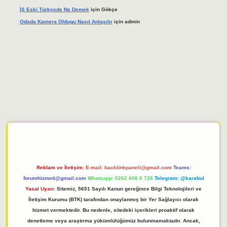
İŞ Eski Türkçede Ne Demek
için
Gökçe
Odada Kamera Oldugu Nasıl Anlaşılır
için
admin
iriş adresi
tulipbett.net
Reklam ve İletişim:
E-mail:
backlinkpaneli@gmail.com
Teams:
forumhizmeti@gmail.com
Whatsapp: 0262 606 0 726
Telegram: @karabul
Yasal Uyarı:
Sitemiz, 5651 Sayılı Kanun gereğince Bilgi Teknolojileri ve
İletişim Kurumu (BTK) tarafından onaylanmış bir Yer Sağlayıcı olarak
hizmet vermektedir. Bu nedenle, sitedeki içerikleri proaktif olarak
denetleme veya araştırma yükümlülüğümüz bulunmamaktadır. Ancak,