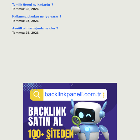
Temlik ücreti ne kadardır ?
Temmuz 28, 2026
Kalkınma planları ne işe yarar ?
Temmuz 25, 2026
Asetilkolin arttığında ne olur ?
Temmuz 25, 2026