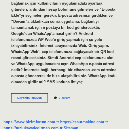
bağlamak için kullanıcıların uygulamadaki ayarlara
gitmeleri, ardından hesap bölümüne gitmeleri ve “E-posta
Ekle”yi seçmeleri gerekir. E-posta adresinizi girdikten ve
“Devam”a tıkladıktan sonra uygulama, bağlantıyı
tamamlamak için e-postaya bir kod gönderecektir.
Google’dan WhatsApp’a nasıl girilir? Android
telefonunuzda WP Web’e giriş yapmak için şu yolu
izleyebilirsiniz: İnternet tarayıcınızda Web. Giriş yapın.
WhatsApp Web’i cep telefonunuza bağlayacak bir QR kod
resmi göreceksiniz. Şimdi Android cep telefonunuzu alın
ve WhatsApp uygulamasını açın WhatsApp e-posta adresi
nedir? İnternete bağlı herhangi bir cihazdan .com adresine
e-posta göndererek de bize ulaşabilirsiniz. WhatsApp kodu
olmadan girilir mi? SMS koduna ihtiyaç…
E-
Devamını okuyun
6 Yorum
Posta
Ile
Whatsapp
Açılır
Mı
https://www.bizimforum.com.tr
https://cesurmakine.com.tr
https://tuzlukayadegirmen.com.tr
Sitemap