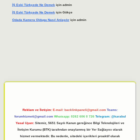
İŞ Eski Türkçede Ne Demek
için
admin
İŞ Eski Türkçede Ne Demek
için
Gökçe
Odada Kamera Oldugu Nasıl Anlaşılır
için
admin
giriş adresi
tulipbett.net
Reklam ve İletişim:
E-mail:
backlinkpaneli@gmail.com
Teams:
forumhizmeti@gmail.com
Whatsapp: 0262 606 0 726
Telegram: @karabul
Yasal Uyarı:
Sitemiz, 5651 Sayılı Kanun gereğince Bilgi Teknolojileri ve
İletişim Kurumu (BTK) tarafından onaylanmış bir Yer Sağlayıcı olarak
hizmet vermektedir. Bu nedenle, sitedeki içerikleri proaktif olarak