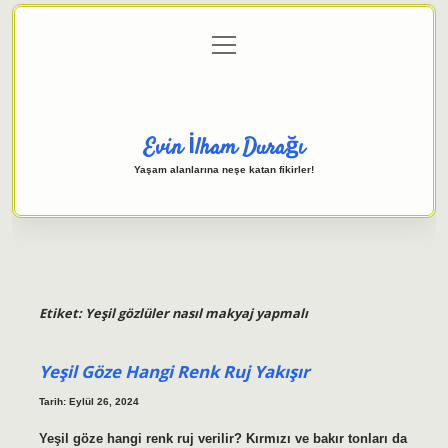
menüyü
Anasayfa
Gizlilik Politikası
Yasal Uyarı
aç
Hakkımızda
Evin İlham Durağı
Yaşam alanlarına neşe katan fikirler!
Etiket:
Yeşil gözlüler nasıl makyaj yapmalı
Yeşil Göze Hangi Renk Ruj Yakışır
Tarih: Eylül 26, 2024
Yeşil göze hangi renk ruj verilir? Kırmızı ve bakır tonları da