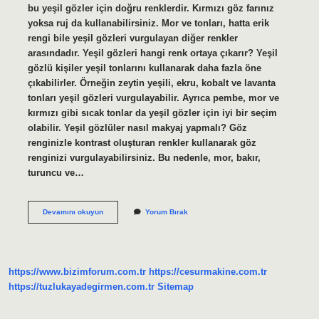
bu yeşil gözler için doğru renklerdir. Kırmızı göz farınız
yoksa ruj da kullanabilirsiniz. Mor ve tonları, hatta erik
rengi bile yeşil gözleri vurgulayan diğer renkler
arasındadır. Yeşil gözleri hangi renk ortaya çıkarır? Yeşil
gözlü kişiler yeşil tonlarını kullanarak daha fazla öne
çıkabilirler. Örneğin zeytin yeşili, ekru, kobalt ve lavanta
tonları yeşil gözleri vurgulayabilir. Ayrıca pembe, mor ve
kırmızı gibi sıcak tonlar da yeşil gözler için iyi bir seçim
olabilir. Yeşil gözlüler nasıl makyaj yapmalı? Göz
renginizle kontrast oluşturan renkler kullanarak göz
renginizi vurgulayabilirsiniz. Bu nedenle, mor, bakır,
turuncu ve…
Yeşil
Devamını okuyun
Yorum Bırak
Göze
Hangi
Renk
Ruj
Yakışır
https://www.bizimforum.com.tr
https://cesurmakine.com.tr
https://tuzlukayadegirmen.com.tr
Sitemap