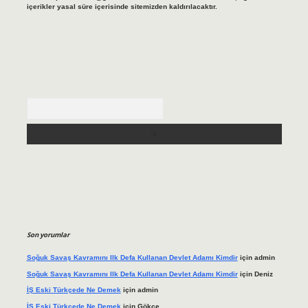
içerikler yasal süre içerisinde sitemizden kaldırılacaktır.
Arama
Son yorumlar
Soğuk Savaş Kavramını Ilk Defa Kullanan Devlet Adamı Kimdir
için
admin
Soğuk Savaş Kavramını Ilk Defa Kullanan Devlet Adamı Kimdir
için
Deniz
İŞ Eski Türkçede Ne Demek
için
admin
İŞ Eski Türkçede Ne Demek
için
Gökçe