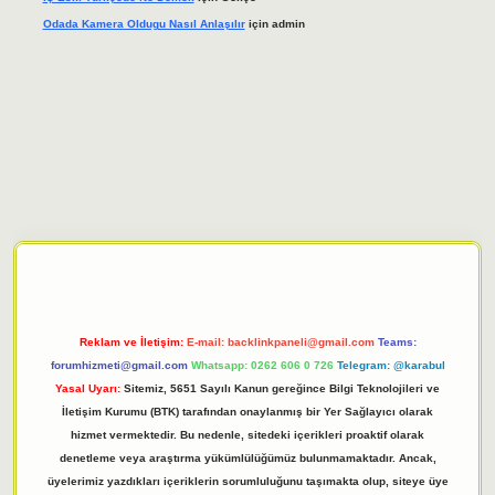
Odada Kamera Oldugu Nasıl Anlaşılır
için
admin
iriş adresi
tulipbett.net
Reklam ve İletişim:
E-mail:
backlinkpaneli@gmail.com
Teams:
forumhizmeti@gmail.com
Whatsapp: 0262 606 0 726
Telegram: @karabul
Yasal Uyarı:
Sitemiz, 5651 Sayılı Kanun gereğince Bilgi Teknolojileri ve
İletişim Kurumu (BTK) tarafından onaylanmış bir Yer Sağlayıcı olarak
hizmet vermektedir. Bu nedenle, sitedeki içerikleri proaktif olarak
denetleme veya araştırma yükümlülüğümüz bulunmamaktadır. Ancak,
üyelerimiz yazdıkları içeriklerin sorumluluğunu taşımakta olup, siteye üye