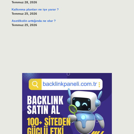
Temmuz 28, 2026
Kalkınma planları ne işe yarar ?
Temmuz 25, 2026
Asetilkolin arttığında ne olur ?
Temmuz 25, 2026