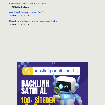
Kalkınma planları ne işe yarar ?
Temmuz 25, 2026
Asetilkolin arttığında ne olur ?
Temmuz 25, 2026
Kartal devlet hastanesi randevu nasıl alınır ?
Temmuz 24, 2026