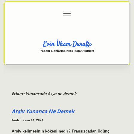
menüyü
Anasayfa
Gizlilik Politikası
Yasal Uyarı
aç
Hakkımızda
Evin İlham Durağı
Yaşam alanlarına neşe katan fikirler!
Etiket:
Yunancada Asya ne demek
Arşiv Yunanca Ne Demek
Tarih: Kasım 14, 2024
Arşiv kelimesinin kökeni nedir? Fransızcadan ödünç