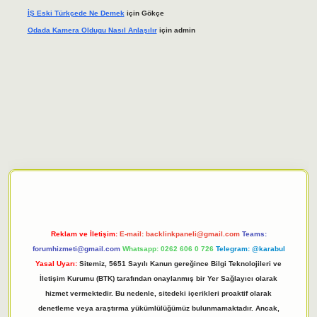
İŞ Eski Türkçede Ne Demek
için
Gökçe
Odada Kamera Oldugu Nasıl Anlaşılır
için
admin
iriş adresi
tulipbett.net
Reklam ve İletişim:
E-mail:
backlinkpaneli@gmail.com
Teams:
forumhizmeti@gmail.com
Whatsapp: 0262 606 0 726
Telegram: @karabul
Yasal Uyarı:
Sitemiz, 5651 Sayılı Kanun gereğince Bilgi Teknolojileri ve
İletişim Kurumu (BTK) tarafından onaylanmış bir Yer Sağlayıcı olarak
hizmet vermektedir. Bu nedenle, sitedeki içerikleri proaktif olarak
denetleme veya araştırma yükümlülüğümüz bulunmamaktadır. Ancak,