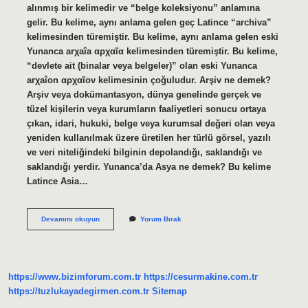
alınmış bir kelimedir ve “belge koleksiyonu” anlamına
gelir. Bu kelime, aynı anlama gelen geç Latince “archiva”
kelimesinden türemiştir. Bu kelime, aynı anlama gelen eski
Yunanca arχaîa αρχαῖα kelimesinden türemiştir. Bu kelime,
“devlete ait (binalar veya belgeler)” olan eski Yunanca
arχaîon αρχαῖον kelimesinin çoğuludur. Arşiv ne demek?
Arşiv veya dokümantasyon, dünya genelinde gerçek ve
tüzel kişilerin veya kurumların faaliyetleri sonucu ortaya
çıkan, idari, hukuki, belge veya kurumsal değeri olan veya
yeniden kullanılmak üzere üretilen her türlü görsel, yazılı
ve veri niteliğindeki bilginin depolandığı, saklandığı ve
saklandığı yerdir. Yunanca’da Asya ne demek? Bu kelime
Latince Asia…
Arşiv
Devamını okuyun
Yorum Bırak
Yunanca
Ne
Demek
https://www.bizimforum.com.tr
https://cesurmakine.com.tr
https://tuzlukayadegirmen.com.tr
Sitemap