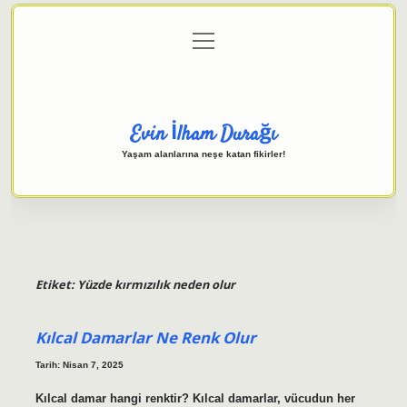
menüyü
Anasayfa
Gizlilik Politikası
Yasal Uyarı
aç
Hakkımızda
Evin İlham Durağı
Yaşam alanlarına neşe katan fikirler!
Etiket:
Yüzde kırmızılık neden olur
Kılcal Damarlar Ne Renk Olur
Tarih: Nisan 7, 2025
Kılcal damar hangi renktir? Kılcal damarlar, vücudun her