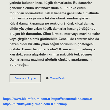
yerinde bulunan ince, küçük damarlardır. Bu damarlar
genellikle cildin üst tabakasında bulunur ve cildin
tonundan sorumludur. Kılcal kanama genellikle cilt altında
mor, kırmızı veya mavi lekeler olarak kendini gösterir.
Kılcal damar kanaması ne renk olur? Kırık kılcal damar,
cildin yüzeyine yakın küçük damarlar hasar gördüğünde
oluşan bir durumdur. Ciltte kırmızı, mor veya mavi noktalar
veya çizgiler olarak görünebilir. Genellikle zararsız olsa da
bazen ciddi bir altta yatan sağlık sorununun göstergesi
olabilir. Damar hangi renk olur? Kısmi emilim nedeniyle
kan dokusuna ulaşabilen kırmızı ışık cildi terk edemez.
Damarlarımız mavimsi görünür çünkü damarlarımızın
bulunduğu…
Kılcal
Devamını okuyun
Yorum Bırak
Damarlar
Ne
Renk
Olur
https://www.bizimforum.com.tr
https://cesurmakine.com.tr
https://tuzlukayadegirmen.com.tr
Sitemap