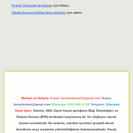
İŞ Eski Türkçede Ne Demek
için
Gökçe
Odada Kamera Oldugu Nasıl Anlaşılır
için
admin
giriş adresi
tulipbett.net
Reklam ve İletişim:
E-mail:
backlinkpaneli@gmail.com
Teams:
forumhizmeti@gmail.com
Whatsapp: 0262 606 0 726
Telegram: @karabul
Yasal Uyarı:
Sitemiz, 5651 Sayılı Kanun gereğince Bilgi Teknolojileri ve
İletişim Kurumu (BTK) tarafından onaylanmış bir Yer Sağlayıcı olarak
hizmet vermektedir. Bu nedenle, sitedeki içerikleri proaktif olarak
denetleme veya araştırma yükümlülüğümüz bulunmamaktadır. Ancak,