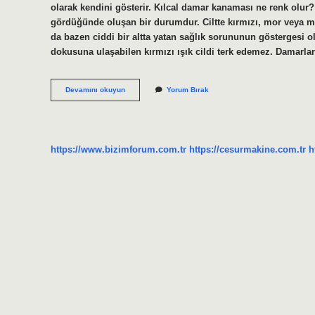
olarak kendini gösterir. Kılcal damar kanaması ne renk olur?
gördüğünde oluşan bir durumdur. Ciltte kırmızı, mor veya mav
da bazen ciddi bir altta yatan sağlık sorununun göstergesi 
dokusuna ulaşabilen kırmızı ışık cildi terk edemez. Dama
Kılcal
Devamını okuyun
Yorum Bırak
Damarlar
Ne
Renk
Olur
https://www.bizimforum.com.tr
https://cesurmakine.com.tr
h