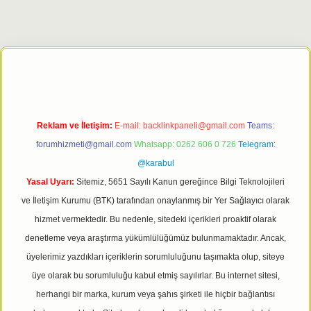
giriş adresi
tulipbett.net
Reklam ve İletişim:
E-mail:
backlinkpaneli@gmail.com
Teams:
forumhizmeti@gmail.com
Whatsapp: 0262 606 0 726
Telegram:
@karabul
Yasal Uyarı:
Sitemiz, 5651 Sayılı Kanun gereğince Bilgi Teknolojileri
ve İletişim Kurumu (BTK) tarafından onaylanmış bir Yer Sağlayıcı olarak
hizmet vermektedir. Bu nedenle, sitedeki içerikleri proaktif olarak
denetleme veya araştırma yükümlülüğümüz bulunmamaktadır. Ancak,
üyelerimiz yazdıkları içeriklerin sorumluluğunu taşımakta olup, siteye
üye olarak bu sorumluluğu kabul etmiş sayılırlar. Bu internet sitesi,
herhangi bir marka, kurum veya şahıs şirketi ile hiçbir bağlantısı