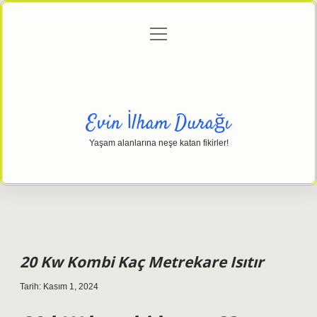
menüyü
Anasayfa
Gizlilik Politikası
Yasal Uyarı
aç
Hakkımızda
Evin İlham Durağı
Yaşam alanlarına neşe katan fikirler!
20 Kw Kombi Kaç Metrekare Isıtır
Tarih: Kasım 1, 2024