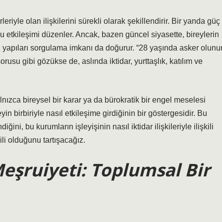
rleriyle olan ilişkilerini sürekli olarak şekillendirir. Bir yanda güç
 bu etkileşimi düzenler. Ancak, bazen güncel siyasette, bireylerin
bu yapıları sorgulama imkanı da doğurur. “28 yaşında asker olunu
orusu gibi gözükse de, aslında iktidar, yurttaşlık, katılım ve
lnızca bireysel bir karar ya da bürokratik bir engel meselesi
n birbiriyle nasıl etkileşime girdiğinin bir göstergesidir. Bu
ğini, bu kurumların işleyişinin nasıl iktidar ilişkileriyle ilişkili
ili olduğunu tartışacağız.
Meşruiyeti: Toplumsal Bir