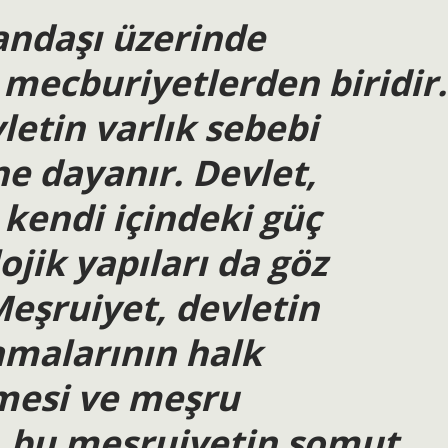
tandaşı üzerinde
 mecburiyetlerden biridir.
etin varlık sebebi
ne dayanır. Devlet,
kendi içindeki güç
ojik yapıları da göz
eşruiyet, devletin
amalarının halk
lmesi ve meşru
k, bu meşruiyetin somut