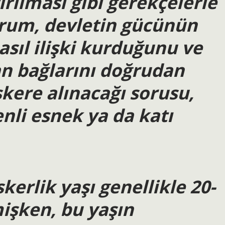
ılması gibi gerekçelerle
urum, devletin gücünün
nasıl ilişki kurduğunu ve
an bağlarını doğrudan
skere alınacağı sorusu,
nli esnek ya da katı
kerlik yaşı genellikle 20-
mişken, bu yaşın