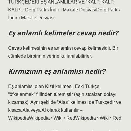
TÜRKÇEDEKİ EŞ ANLAMLILAR VE “KALP, KALP,
KALP…DergiPark › İndir › Makale DosyasıDergiPark ›
İndir › Makale Dosyası
Eş anlamlı kelimeler cevap nedir?
Cevap kelimesinin eş anlamlısı cevap kelimesidir. Bir
cümlede birbirinin yerine kullanılabilirler.
Kırmızının eş anlamlısı nedir?
Eş anlamlısı olan Kızıl kelimesi, Eski Türkçe
“öfkelenmek” fiilinden türemiştir (aşırı sıcaktan dolayı
kızarmak). Aynı şekilde “Alaş” kelimesi de Türkçedir ve
kısaca Ala veya Al olarak kullanılır –
WikipediaWikipedia › Wiki › RedWikipedia › Wiki › Red