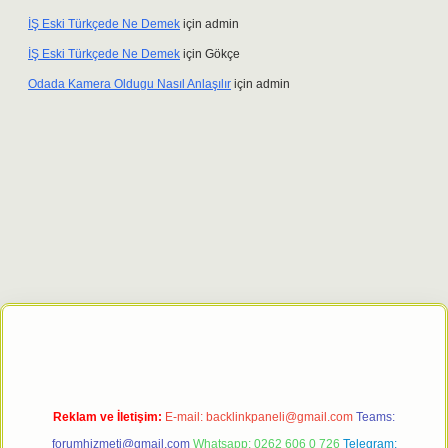
İŞ Eski Türkçede Ne Demek
için
admin
İŞ Eski Türkçede Ne Demek
için
Gökçe
Odada Kamera Oldugu Nasıl Anlaşılır
için
admin
iriş adresi
tulipbett.net
Reklam ve İletişim:
E-mail:
backlinkpaneli@gmail.com
Teams:
forumhizmeti@gmail.com
Whatsapp: 0262 606 0 726
Telegram: