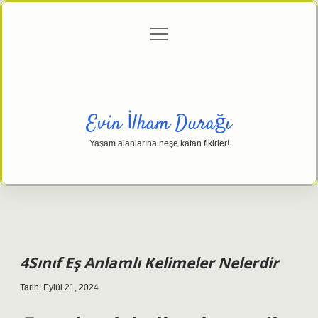
menüyü
Anasayfa
Gizlilik Politikası
Yasal Uyarı
aç
Hakkımızda
Evin İlham Durağı
Yaşam alanlarına neşe katan fikirler!
4Sınıf Eş Anlamlı Kelimeler Nelerdir
Tarih: Eylül 21, 2024