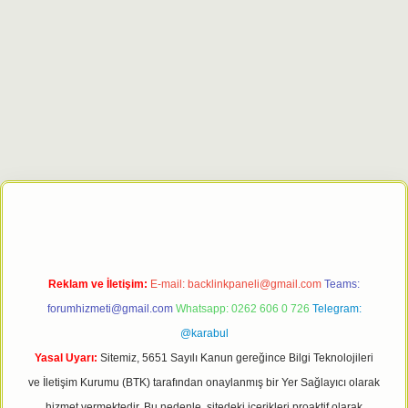
lexbet giriş adresi
tulipbett.net
Reklam ve İletişim:
E-mail:
backlinkpaneli@gmail.com
Teams:
forumhizmeti@gmail.com
Whatsapp: 0262 606 0 726
Telegram:
@karabul
Yasal Uyarı:
Sitemiz, 5651 Sayılı Kanun gereğince Bilgi Teknolojileri
ve İletişim Kurumu (BTK) tarafından onaylanmış bir Yer Sağlayıcı olarak
hizmet vermektedir. Bu nedenle, sitedeki içerikleri proaktif olarak