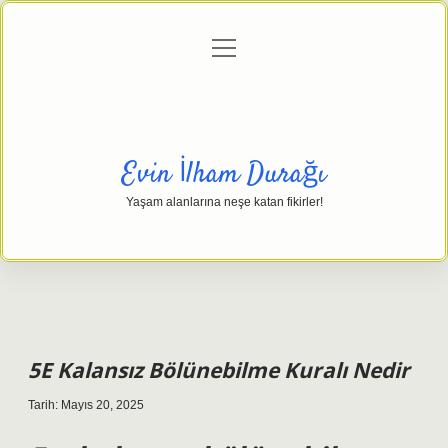
menüyü
Anasayfa
Gizlilik Politikası
Yasal Uyarı
aç
Hakkımızda
Evin İlham Durağı
Yaşam alanlarına neşe katan fikirler!
5E Kalansız Bölünebilme Kuralı Nedir
Tarih: Mayıs 20, 2025