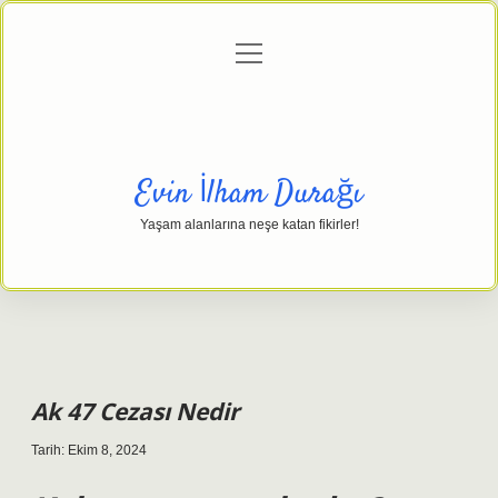
menüyü
Anasayfa
Gizlilik Politikası
Yasal Uyarı
aç
Hakkımızda
Evin İlham Durağı
Yaşam alanlarına neşe katan fikirler!
Ak 47 Cezası Nedir
Tarih: Ekim 8, 2024