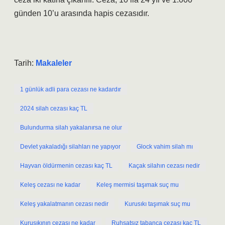
günden 10’u arasında hapis cezasıdır.
Tarih:
Makaleler
1 günlük adli para cezası ne kadardır
2024 silah cezası kaç TL
Bulundurma silah yakalanırsa ne olur
Devlet yakaladığı silahları ne yapıyor
Glock vahim silah mı
Hayvan öldürmenin cezası kaç TL
Kaçak silahın cezası nedir
Keleş cezası ne kadar
Keleş mermisi taşımak suç mu
Keleş yakalatmanın cezası nedir
Kurusıkı taşımak suç mu
Kurusıkının cezası ne kadar
Ruhsatsız tabanca cezası kaç TL