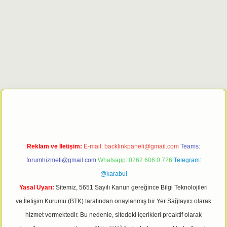
t giriş adresi
tulipbett.net
Reklam ve İletişim:
E-mail:
backlinkpaneli@gmail.com
Teams:
forumhizmeti@gmail.com
Whatsapp: 0262 606 0 726
Telegram:
@karabul
Yasal Uyarı:
Sitemiz, 5651 Sayılı Kanun gereğince Bilgi Teknolojileri
ve İletişim Kurumu (BTK) tarafından onaylanmış bir Yer Sağlayıcı olarak
hizmet vermektedir. Bu nedenle, sitedeki içerikleri proaktif olarak