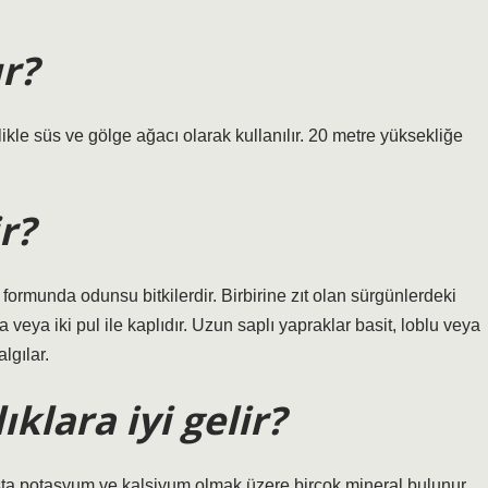
r?
ikle süs ve gölge ağacı olarak kullanılır. 20 metre yüksekliğe
r?
 formunda odunsu bitkilerdir. Birbirine zıt olan sürgünlerdeki
 veya iki pul ile kaplıdır. Uzun saplı yapraklar basit, loblu veya
lgılar.
klara iyi gelir?
şta potasyum ve kalsiyum olmak üzere birçok mineral bulunur.