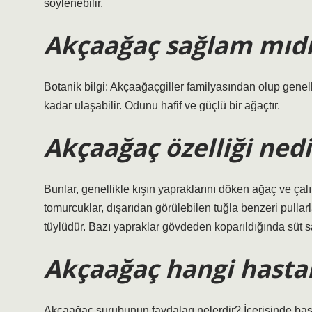
söylenebilir.
Akçaağaç sağlam mıdı
Botanik bilgi: Akçaağaçgiller familyasından olup genell
kadar ulaşabilir. Odunu hafif ve güçlü bir ağaçtır.
Akçaağaç özelliği nedi
Bunlar, genellikle kışın yapraklarını döken ağaç ve çalı
tomurcuklar, dışarıdan görülebilen tuğla benzeri pullarla
tüylüdür. Bazı yapraklar gövdeden koparıldığında süt sa
Akçaağaç hangi hastalı
Akçaağaç şurubunun faydaları nelerdir? İçerisinde ba