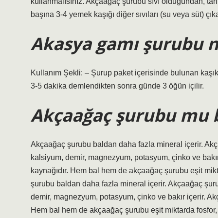
kullanmalısınız. Akçaağaç şurubu sıvı olduğundan, tarif
başına 3-4 yemek kaşığı diğer sıvıları (su veya süt) çıka
Akasya gamı şurubu ne
Kullanım Şekli: – Şurup paket içerisinde bulunan kaşıkla 
3-5 dakika demlendikten sonra günde 3 öğün içilir.
Akçaağaç şurubu mu b
Akçaağaç şurubu baldan daha fazla mineral içerir. Ak
kalsiyum, demir, magnezyum, potasyum, çinko ve bakır
kaynağıdır. Hem bal hem de akçaağaç şurubu eşit mik
şurubu baldan daha fazla mineral içerir. Akçaağaç şu
demir, magnezyum, potasyum, çinko ve bakır içerir. A
Hem bal hem de akçaağaç şurubu eşit miktarda fosfor,