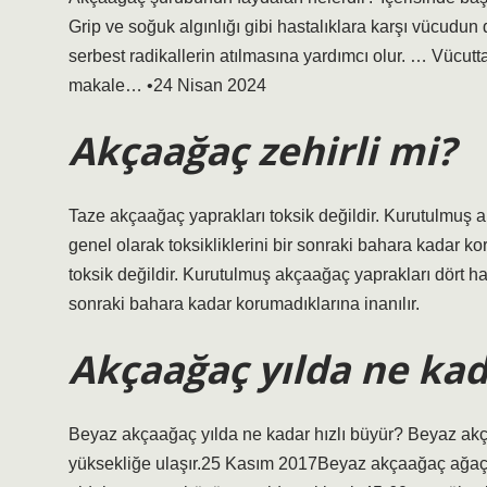
Grip ve soğuk algınlığı gibi hastalıklara karşı vücudun 
serbest radikallerin atılmasına yardımcı olur. … Vücuttak
makale… •24 Nisan 2024
Akçaağaç zehirli mi?
Taze akçaağaç yaprakları toksik değildir. Kurutulmuş a
genel olarak toksikliklerini bir sonraki bahara kadar k
toksik değildir. Kurutulmuş akçaağaç yaprakları dört haf
sonraki bahara kadar korumadıklarına inanılır.
Akçaağaç yılda ne ka
Beyaz akçaağaç yılda ne kadar hızlı büyür? Beyaz akç
yüksekliğe ulaşır.25 Kasım 2017Beyaz akçaağaç ağaçla