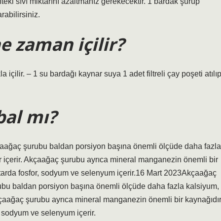
teki sıvı miktarını azaltmanız gerekecektir. 1 bardak şurup
rabilirsiniz.
 zaman içilir?
içilir. – 1 su bardağı kaynar suya 1 adet filtreli çay poşeti atılı
al mı?
çaağaç şurubu baldan porsiyon başına önemli ölçüde daha fazla
 içerir. Akçaağaç şurubu ayrıca mineral manganezin önemli bir
tarda fosfor, sodyum ve selenyum içerir.16 Mart 2023Akçaağaç
rubu baldan porsiyon başına önemli ölçüde daha fazla kalsiyum,
kçaağaç şurubu ayrıca mineral manganezin önemli bir kaynağıdır
 sodyum ve selenyum içerir.