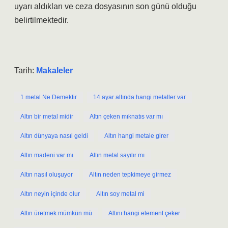
uyarı aldıkları ve ceza dosyasının son günü olduğu
belirtilmektedir.
Tarih:
Makaleler
1 metal Ne Demektir
14 ayar altında hangi metaller var
Altın bir metal midir
Altın çeken mıknatıs var mı
Altın dünyaya nasıl geldi
Altın hangi metale girer
Altın madeni var mı
Altın metal sayılır mı
Altın nasıl oluşuyor
Altın neden tepkimeye girmez
Altın neyin içinde olur
Altın soy metal mi
Altın üretmek mümkün mü
Altını hangi element çeker