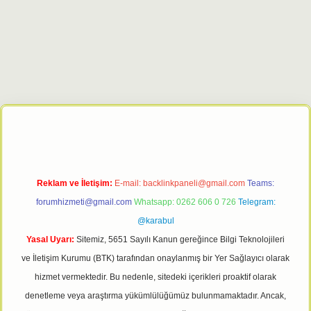
giriş adresi
tulipbett.net
Reklam ve İletişim:
E-mail:
backlinkpaneli@gmail.com
Teams:
forumhizmeti@gmail.com
Whatsapp: 0262 606 0 726
Telegram:
@karabul
Yasal Uyarı:
Sitemiz, 5651 Sayılı Kanun gereğince Bilgi Teknolojileri
ve İletişim Kurumu (BTK) tarafından onaylanmış bir Yer Sağlayıcı olarak
hizmet vermektedir. Bu nedenle, sitedeki içerikleri proaktif olarak
denetleme veya araştırma yükümlülüğümüz bulunmamaktadır. Ancak,