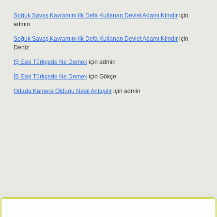
Soğuk Savaş Kavramını Ilk Defa Kullanan Devlet Adamı Kimdir
için
admin
Soğuk Savaş Kavramını Ilk Defa Kullanan Devlet Adamı Kimdir
için
Deniz
İŞ Eski Türkçede Ne Demek
için
admin
İŞ Eski Türkçede Ne Demek
için
Gökçe
Odada Kamera Oldugu Nasıl Anlaşılır
için
admin
riş adresi
tulipbett.net