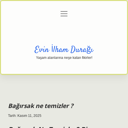
menüyü
Anasayfa
Gizlilik Politikası
Yasal Uyarı
aç
Hakkımızda
Evin İlham Durağı
Yaşam alanlarına neşe katan fikirler!
Bağırsak ne temizler ?
Tarih: Kasım 11, 2025