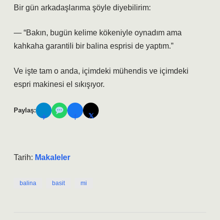
Bir gün arkadaşlarıma şöyle diyebilirim:
— “Bakın, bugün kelime kökeniyle oynadım ama
kahkaha garantili bir balina esprisi de yaptım.”
Ve işte tam o anda, içimdeki mühendis ve içimdeki
espri makinesi el sıkışıyor.
Paylaş:
𝕏
✈
f
Tarih:
Makaleler
balina
basit
mi