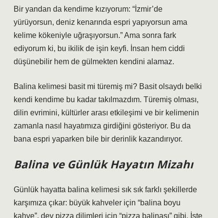
Bir yandan da kendime kızıyorum: “İzmir’de
yürüyorsun, deniz kenarında espri yapıyorsun ama
kelime kökeniyle uğraşıyorsun.” Ama sonra fark
ediyorum ki, bu ikilik de işin keyfi. İnsan hem ciddi
düşünebilir hem de gülmekten kendini alamaz.
Balina kelimesi basit mi türemiş mi? Basit olsaydı belki
kendi kendime bu kadar takılmazdım. Türemiş olması,
dilin evrimini, kültürler arası etkileşimi ve bir kelimenin
zamanla nasıl hayatımıza girdiğini gösteriyor. Bu da
bana espri yaparken bile bir derinlik kazandırıyor.
Balina ve Günlük Hayatın Mizahı
Günlük hayatta balina kelimesi sık sık farklı şekillerde
karşımıza çıkar: büyük kahveler için “balina boyu
kahve”, dev pizza dilimleri için “pizza balinası” gibi. İşte