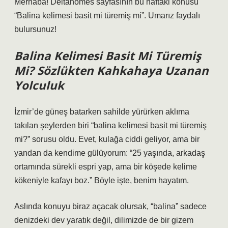
Merhaba! Deltahomes sayfasının bu haftaki konusu
“Balina kelimesi basit mi türemiş mi”. Umarız faydalı
bulursunuz!
Balina Kelimesi Basit Mi Türemiş
Mi? Sözlükten Kahkahaya Uzanan
Yolculuk
İzmir’de güneş batarken sahilde yürürken aklıma
takılan şeylerden biri “balina kelimesi basit mi türemiş
mi?” sorusu oldu. Evet, kulağa ciddi geliyor, ama bir
yandan da kendime gülüyorum: “25 yaşında, arkadaş
ortamında sürekli espri yap, ama bir köşede kelime
kökeniyle kafayı boz.” Böyle işte, benim hayatım.
Aslında konuyu biraz açacak olursak, “balina” sadece
denizdeki dev yaratık değil, dilimizde de bir gizem