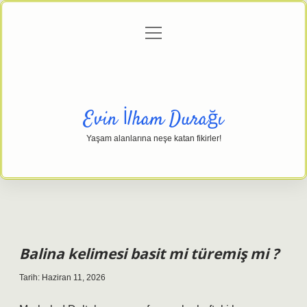
menüyü
Anasayfa
Gizlilik Politikası
Yasal Uyarı
aç
Hakkımızda
Evin İlham Durağı
Yaşam alanlarına neşe katan fikirler!
Balina kelimesi basit mi türemiş mi ?
Tarih: Haziran 11, 2026