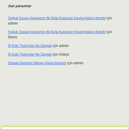
Son yorumlar
Soğuk Savaş Kavramını Ilk Defa Kullanan Devlet Adamı Kimdir
için
admin
Soğuk Savaş Kavramını Ilk Defa Kullanan Devlet Adamı Kimdir
için
Deniz
İŞ Eski Türkçede Ne Demek
için
admin
İŞ Eski Türkçede Ne Demek
için
Gökçe
Odada Kamera Oldugu Nasıl Anlaşılır
için
admin
giriş adresi
tulipbett.net