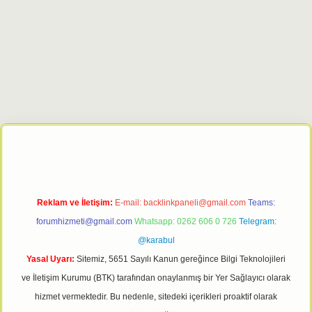
riş adresi
tulipbett.net
Reklam ve İletişim:
E-mail:
backlinkpaneli@gmail.com
Teams:
forumhizmeti@gmail.com
Whatsapp: 0262 606 0 726
Telegram:
@karabul
Yasal Uyarı:
Sitemiz, 5651 Sayılı Kanun gereğince Bilgi Teknolojileri
ve İletişim Kurumu (BTK) tarafından onaylanmış bir Yer Sağlayıcı olarak
hizmet vermektedir. Bu nedenle, sitedeki içerikleri proaktif olarak