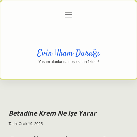
menüyü
Anasayfa
Gizlilik Politikası
Yasal Uyarı
aç
Hakkımızda
Evin İlham Durağı
Yaşam alanlarına neşe katan fikirler!
Betadine Krem Ne Işe Yarar
Tarih: Ocak 19, 2025