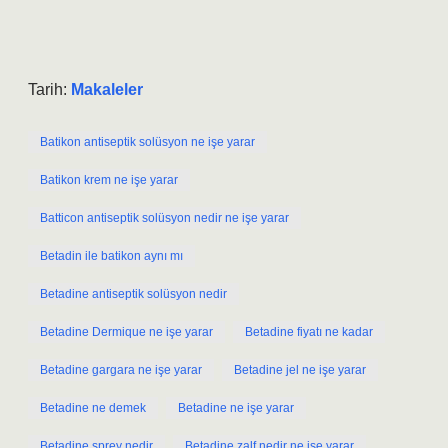
Tarih:
Makaleler
Batikon antiseptik solüsyon ne işe yarar
Batikon krem ne işe yarar
Batticon antiseptik solüsyon nedir ne işe yarar
Betadin ile batikon aynı mı
Betadine antiseptik solüsyon nedir
Betadine Dermique ne işe yarar
Betadine fiyatı ne kadar
Betadine gargara ne işe yarar
Betadine jel ne işe yarar
Betadine ne demek
Betadine ne işe yarar
Betadine sprey nedir
Betadine zalf nedir ne işe yarar